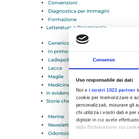
Convenzioni
Diagnostica per immagini
Formazione
Letteratura e Psicoterapia
Generico
In primo piano
Ladispoli
Consenso
Lecce
Maglie
Uso responsabile dei dati
Medicina narrativa
Noi e
i nostri 1022 partner
t
in evidenza
cookie per memorizzare e acce
Storie che curano
personalizzati, misurare gli an
chi utilizza i vostri dati e pe
Merine
digitale in cui avete effettua
Newsletter
dalla Dichiarazione sui cookie
Odontoiatria