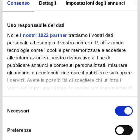
Consenso
Dettagli
Impostazioni degli annunci
In
Dove effettuare trattamento
psicologico per la demenza
Uso responsabile dei dati
frontotemporale
Noi e
i nostri 1022 partner
trattiamo i vostri dati
personali, ad esempio il vostro numero IP, utilizzando
SEDE DI ROMA
tecnologie come i cookie per memorizzare e accedere
alle informazioni sul vostro dispositivo al fine di
SEDE DI LECCE
pubblicare annunci e contenuti personalizzati, misurare
gli annunci e i contenuti, ricercare il pubblico e sviluppare
Bibliografia
i servizi. Avete la possibilità di scegliere chi utilizza i
Bott N.T., Radke A., Stephens M.L., Kramer J.H.,
vostri dati e per quali scopi. Le vostre scelte in materia di
(2014).
Frontotemporal dementia: diagnosis,
privacy sono applicabili solo su questa proprietà digitale
deficits and management.
Neurodegenerative
in cui avete effettuato le vostre scelte. È possibile
Selezione
Disease Management. 4(6): 439-454.
modificare o revocare il proprio consenso in qualsiasi
Necessari
del
momento dalla Dichiarazione sui cookie o facendo clic
consenso
Finger E.C., MD, FRCPC, (2016).
Frontotemporal
sull'icona di attivazione della privacy.
Dementias.
Continuum(Minneap Minn). 22(2
Preferenze
Dementia): 464–489.
Con il tuo consenso, vorremmo anche: