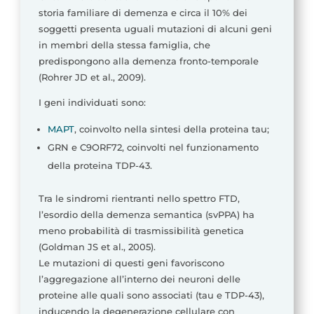
storia familiare di demenza e circa il 10% dei
soggetti presenta uguali mutazioni di alcuni geni
in membri della stessa famiglia, che
predispongono alla demenza fronto-temporale
(Rohrer JD et al., 2009).
I geni individuati sono:
MAPT
, coinvolto nella sintesi della proteina tau;
GRN e C9ORF72, coinvolti nel funzionamento
della proteina TDP-43.
Tra le sindromi rientranti nello spettro FTD,
l’esordio della demenza semantica (svPPA) ha
meno probabilità di trasmissibilità genetica
(Goldman JS et al., 2005).
Le mutazioni di questi geni favoriscono
l’aggregazione all’interno dei neuroni delle
proteine alle quali sono associati (tau e TDP-43),
inducendo la degenerazione cellulare con