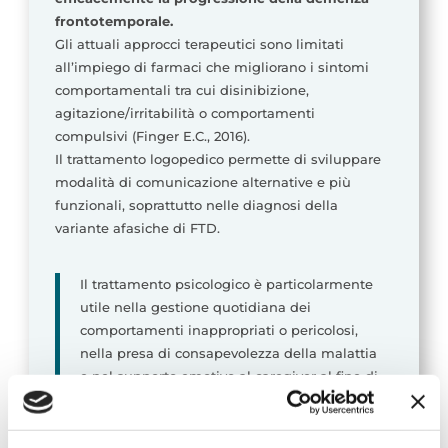
frontotemporale.
Gli attuali approcci terapeutici sono limitati
all’impiego di farmaci che migliorano i sintomi
comportamentali tra cui disinibizione,
agitazione/irritabilità o comportamenti
compulsivi (Finger E.C., 2016).
Il trattamento logopedico permette di sviluppare
modalità di comunicazione alternative e più
funzionali, soprattutto nelle diagnosi della
variante afasiche di FTD.
Il trattamento psicologico è particolarmente
utile nella gestione quotidiana dei
comportamenti inappropriati o pericolosi,
nella presa di consapevolezza della malattia
e nel supporto emotivo al caregiver al fine di
ridurre il carico assistenziale e migliorare la
qualità di vita del paziente.