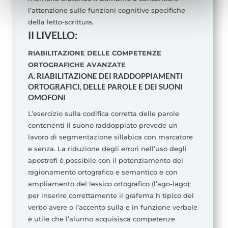
specificato nella cookie policy. Può scegliere se
l’attenzione sulle funzioni cognitive specifiche
accettare tutti i cookie, rifiutare tutti i cookies o solo quelli
della letto-scrittura.
che desideri attivare.
II LIVELLO:
RIABILITAZIONE DELLE COMPETENZE
ORTOGRAFICHE AVANZATE
A. RIABILITAZIONE DEI RADDOPPIAMENTI
ORTOGRAFICI, DELLE PAROLE E DEI SUONI
OMOFONI
L’esercizio sulla codifica corretta delle parole
contenenti il suono raddoppiato prevede un
lavoro di segmentazione sillabica con marcatore
e senza. La riduzione degli errori nell’uso degli
apostrofi è possibile con il potenziamento del
ragionamento ortografico e semantico e con
ampliamento del lessico ortografico (l’ago-lago);
per inserire correttamente il grafema h tipico del
verbo avere o l’accento sulla e in funzione verbale
è utile che l’alunno acquisisca competenze