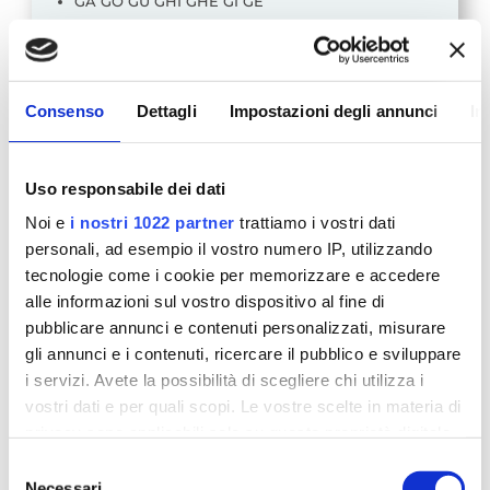
GA GO GU GHI GHE GI GE
SCI SCE
GN
GLI
Consenso
Dettagli
Impostazioni degli annunci
In
Tali gruppi sillabici possono essere meglio
appresi se si crea, insieme al bambino, uno
Uso responsabile dei dati
schema che evochi il suono corrispondente con
l’aggiunta di un’immagine e ne ricordi la
Noi e
i nostri 1022 partner
trattiamo i vostri dati
compitazione ortografica. È necessario
personali, ad esempio il vostro numero IP, utilizzando
consolidare la discriminazione e il
tecnologie come i cookie per memorizzare e accedere
riconoscimento uditivo del gruppo ortografico,
alle informazioni sul vostro dispositivo al fine di
facendo ragionare il bambino sul suono (gruppo
pubblicare annunci e contenuti personalizzati, misurare
ortografico) specifico su cui si sta riflettendo.
gli annunci e i contenuti, ricercare il pubblico e sviluppare
Successivamente, è opportuno eseguire esercizi
i servizi. Avete la possibilità di scegliere chi utilizza i
che rafforzino l’associazione suono-gruppo
vostri dati e per quali scopi. Le vostre scelte in materia di
grafemico, facendo identificare al bambino il
privacy sono applicabili solo su questa proprietà digitale
gruppo ortografico all’interno di parole scritte con
in cui avete effettuato le vostre scelte. È possibile
il corrispondente suono. Infine, ci si esercita per
Selezione
modificare o revocare il proprio consenso in qualsiasi
Necessari