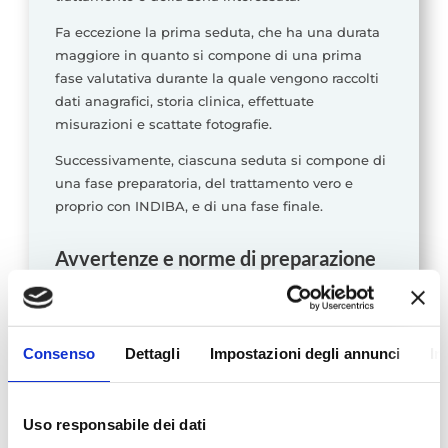
Fa eccezione la prima seduta, che ha una durata
maggiore in quanto si compone di una prima
fase valutativa durante la quale vengono raccolti
dati anagrafici, storia clinica, effettuate
misurazioni e scattate fotografie.
Successivamente, ciascuna seduta si compone di
una fase preparatoria, del trattamento vero e
proprio con INDIBA, e di una fase finale.
Avvertenze e norme di preparazione
Trattamento viso
: per le donne è consigliabile
presentarsi alla seduta struccate.
Trattamenti corporali
: non vi sono particolari
Consenso
Dettagli
Impostazioni degli annunci
In
norme o avvertenze, eventualmente sarà il
fisioterapista a dare ulteriori istruzioni.
Uso responsabile dei dati
Non applicare olio o crema sulla tua pelle il