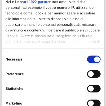
Noi e
i nostri 1022 partner
trattiamo i vostri dati
giorno dell’esame.
personali, ad esempio il vostro numero IP, utilizzando
tecnologie come i cookie per memorizzare e accedere
Controindicazioni
alle informazioni sul vostro dispositivo al fine di
pubblicare annunci e contenuti personalizzati, misurare
Per quanto riguarda il trattamento con INDIBA, si
gli annunci e i contenuti, ricercare il pubblico e sviluppare
osservano le seguenti controindicazioni:
i servizi. Avete la possibilità di scegliere chi utilizza i
Assolute:
vostri dati e per quali scopi. Le vostre scelte in materia di
Pacemaker o qualsiasi protesi elettronica (IN
privacy sono applicabili solo su questa proprietà digitale
PRESENZA DI PROTESI METALLICHE NON VI
in cui avete effettuato le vostre scelte. È possibile
Selezione
è CONTROINDICAZIONE)
modificare o revocare il proprio consenso in qualsiasi
Necessari
del
Gravidanza
momento dalla Dichiarazione sui cookie o facendo clic
consenso
Tumore
sull'icona di attivazione della privacy.
Preferenze
Pelle non integra (presenza di ferite o
bruciature recenti)
Con il tuo consenso, vorremmo anche:
raccogliere informazioni sulla tua posizione
Statistiche
geografica, con un'approssimazione di qualche
Relative:
metro,
Marketing
Tromboflebite
Identificare il tuo dispositivo, scansionandolo