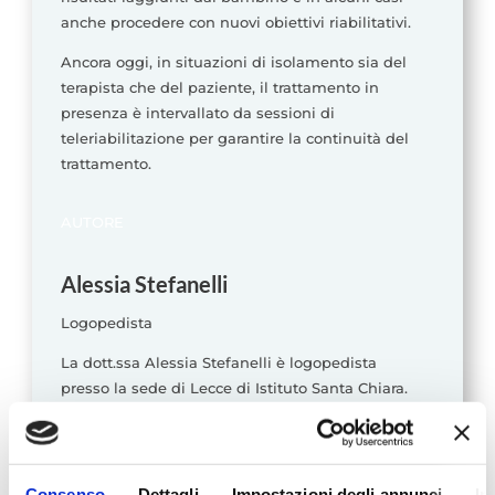
anche procedere con nuovi obiettivi riabilitativi.
Ancora oggi, in situazioni di isolamento sia del
terapista che del paziente, il trattamento in
presenza è intervallato da sessioni di
teleriabilitazione per garantire la continuità del
trattamento.
AUTORE
Alessia Stefanelli
Logopedista
La dott.ssa Alessia Stefanelli è logopedista
presso la sede di Lecce di Istituto Santa Chiara.
Le sue specializzazioni:
Master in Autismo e Disturbi del Neurosviluppo
Metodo Oral Motor Therapy (OMT)
Consenso
Dettagli
Impostazioni degli annunci
In