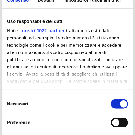
Tecnico ABA in formazione
Afasia
Disartria
Uso responsabile dei dati
Disfonia
Noi e
i nostri 1022 partner
trattiamo i vostri dati
Disturbi dello spettro dell’autismo
personali, ad esempio il vostro numero IP, utilizzando
Disturbi comportamentali
tecnologie come i cookie per memorizzare e accedere
Disturbi del neuro-sviluppo
alle informazioni sul vostro dispositivo al fine di
pubblicare annunci e contenuti personalizzati, misurare
Disturbo e ritardo del linguaggio
gli annunci e i contenuti, ricercare il pubblico e sviluppare
Terapia miofunzionale
i servizi. Avete la possibilità di scegliere chi utilizza i
vostri dati e per quali scopi. Le vostre scelte in materia di
privacy sono applicabili solo su questa proprietà digitale
in cui avete effettuato le vostre scelte. È possibile
Selezione
modificare o revocare il proprio consenso in qualsiasi
Necessari
Post recenti
del
momento dalla Dichiarazione sui cookie o facendo clic
consenso
sull'icona di attivazione della privacy.
Preferenze
Con il tuo consenso, vorremmo anche: