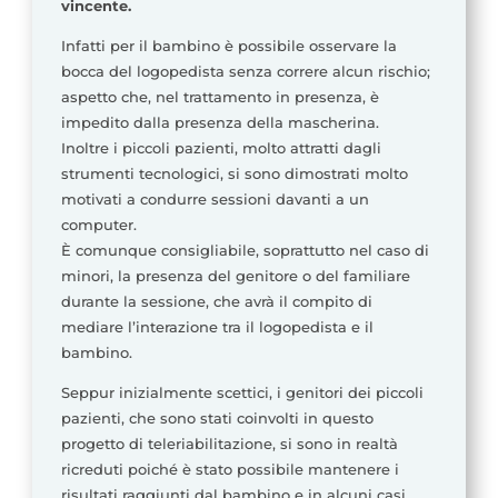
vincente.
Infatti per il bambino è possibile osservare la
bocca del logopedista senza correre alcun rischio;
aspetto che, nel trattamento in presenza, è
impedito dalla presenza della mascherina.
Inoltre i piccoli pazienti, molto attratti dagli
strumenti tecnologici, si sono dimostrati molto
motivati a condurre sessioni davanti a un
computer.
È comunque consigliabile, soprattutto nel caso di
minori, la presenza del genitore o del familiare
durante la sessione, che avrà il compito di
mediare l’interazione tra il logopedista e il
bambino.
Seppur inizialmente scettici, i genitori dei piccoli
pazienti, che sono stati coinvolti in questo
progetto di teleriabilitazione, si sono in realtà
ricreduti poiché è stato possibile mantenere i
risultati raggiunti dal bambino e in alcuni casi