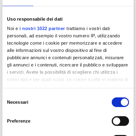
Uso responsabile dei dati
Noi e
i nostri 1022 partner
trattiamo i vostri dati
personali, ad esempio il vostro numero IP, utilizzando
CARBOSSITERAPIA PER LA CELLULITE:
tecnologie come i cookie per memorizzare e accedere
COME FUNZIONA, BENEFICI E QUANDO È
INDICATA
alle informazioni sul vostro dispositivo al fine di
pubblicare annunci e contenuti personalizzati, misurare
Lug 17, 2026
gli annunci e i contenuti, ricercare il pubblico e sviluppare
LEGGI TUTTO
i servizi. Avete la possibilità di scegliere chi utilizza i
vostri dati e per quali scopi. Le vostre scelte in materia di
privacy sono applicabili solo su questa proprietà digitale
in cui avete effettuato le vostre scelte. È possibile
Selezione
modificare o revocare il proprio consenso in qualsiasi
Necessari
del
momento dalla Dichiarazione sui cookie o facendo clic
consenso
sull'icona di attivazione della privacy.
Preferenze
Con il tuo consenso, vorremmo anche: