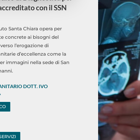
ccreditato con il SSN
tuto Santa Chiara opera per
te concrete ai bisogni del
averso l’erogazione di
anitarie d’eccellenza come la
er immagini nella sede di San
manni.
ANITARIO DOTT. IVO
A
ICO
SERVIZI