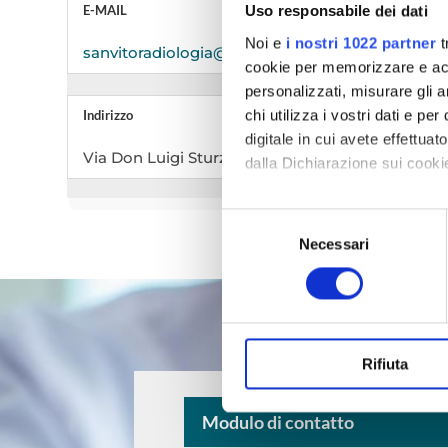
E-MAIL
Uso responsabile dei dati
Noi e
i nostri 1022 partner
t
sanvitoradiologia@istitutosantachiara.it
cookie per memorizzare e acce
personalizzati, misurare gli an
chi utilizza i vostri dati e pe
Indirizzo
digitale in cui avete effettua
Via Don Luigi Sturzo 2, 72019, San Vito dei Norm
dalla Dichiarazione sui cookie
Con il tuo consenso, vorrem
Selezione
raccogliere informazioni
Necessari
del
Identificare il tuo dispos
consenso
Approfondisci come vengono el
modificare o ritirare il tuo 
Questo Sito utilizza cookie te
Rifiuta
Profilazione anche di "terze p
tutti i cookies o solo quelli c
Modulo di contatto