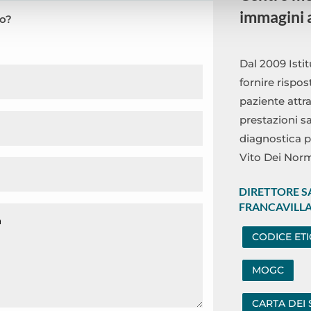
immagini a
o?
Dal 2009 Isti
fornire rispos
paziente attr
prestazioni s
diagnostica p
Vito Dei Nor
DIRETTORE S
FRANCAVILL
CODICE ET
MOGC
CARTA DEI 