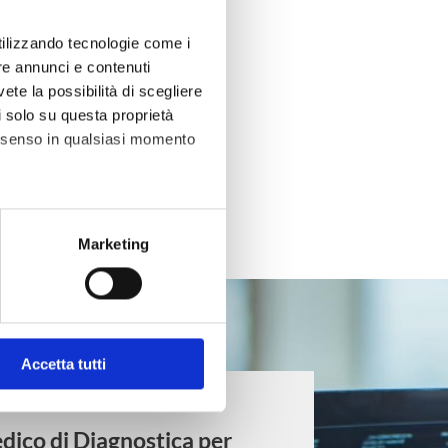
utilizzando tecnologie come i
re annunci e contenuti
vete la possibilità di scegliere
li solo su questa proprietà
consenso in qualsiasi momento
he metro,
Marketing
cifiche (impronte digitali).
ezione dettagli
. Puoi
o, cookie statistici e di
Accetta tutti
re tutti i cookie, rifiutare
dico di Diagnostica per