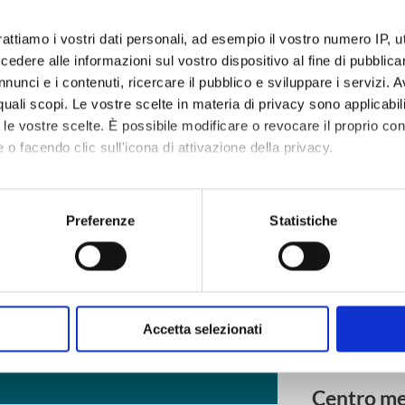
rattiamo i vostri dati personali, ad esempio il vostro numero IP, 
dere alle informazioni sul vostro dispositivo al fine di pubblica
nunci e i contenuti, ricercare il pubblico e sviluppare i servizi. A
r quali scopi. Le vostre scelte in materia di privacy sono applicabi
to le vostre scelte. È possibile modificare o revocare il proprio 
anni (BR)
 o facendo clic sull'icona di attivazione della privacy.
mo anche:
 sulla tua posizione geografica, con un'approssimazione di qualc
Preferenze
Statistiche
itivo, scansionandolo attivamente alla ricerca di caratteristiche spe
aborati i tuoi dati personali e imposta le tue preferenze nella
s
consenso in qualsiasi momento dalla Dichiarazione sui cookie.
cnici necessari per il corretto funzionamento e ,con il tuo consens
Accetta selezionati
arti" come specificato nella cookie policy. Può scegliere se accetta
he desideri attivare.
Centro me