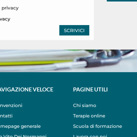
a privacy
ivacy
SCRIVICI
AVIGAZIONE VELOCE
PAGINE UTILI
nvenzioni
Chi siamo
ntatti
Terapie online
mepage generale
Scuola di formazione
n Vito Dei Normanni
Lavora con noi