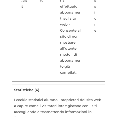
_vis
it
ha
s
it
effettuato
s
abbonamen
i
ti sul sito
o
web -
n
Consente al
e
sito di non
mostrare
all'utente
moduli di
abbonamen
to già
compilati.
Statistiche (4)
I cookie statistici aiutano i proprietari del sito web
a capire come i visitatori interagiscono con i siti
raccogliendo e trasmettendo informazioni in