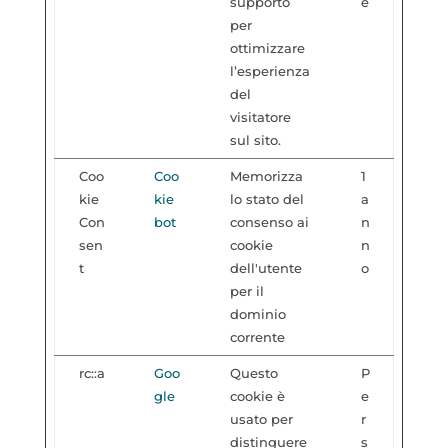
supporto
e
per
ottimizzare
l’esperienza
del
visitatore
sul sito.
Coo
Coo
Memorizza
1
kie
kie
lo stato del
a
Con
bot
consenso ai
n
sen
cookie
n
t
dell'utente
o
per il
dominio
corrente
rc::a
Goo
Questo
P
gle
cookie è
e
usato per
r
distinguere
s