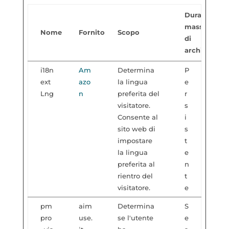
Durata
massima
Nome
Fornitore
Scopo
di
archiviazion
i18n
Am
Determina
P
ext
azo
la lingua
e
Lng
n
preferita del
r
visitatore.
s
Consente al
i
sito web di
s
impostare
t
la lingua
e
preferita al
n
rientro del
t
visitatore.
e
pm
aim
Determina
S
pro
use.
se l'utente
e