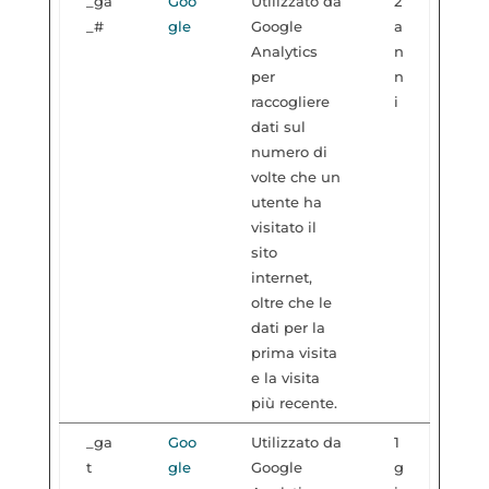
_ga
Goo
Utilizzato da
2
_#
gle
Google
a
Analytics
n
per
n
raccogliere
i
dati sul
numero di
volte che un
utente ha
visitato il
sito
internet,
oltre che le
dati per la
prima visita
e la visita
più recente.
_ga
Goo
Utilizzato da
1
t
gle
Google
g