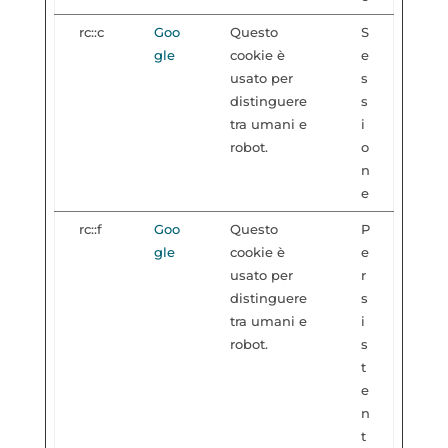
rc::c
Goo
Questo
S
gle
cookie è
e
usato per
s
distinguere
s
tra umani e
i
robot.
o
n
e
rc::f
Goo
Questo
P
gle
cookie è
e
usato per
r
distinguere
s
tra umani e
i
robot.
s
t
e
n
t