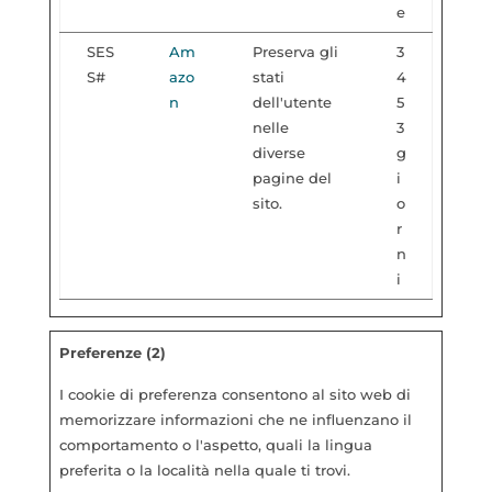
e
SES
Am
Preserva gli
3
S#
azo
stati
4
n
dell'utente
5
nelle
3
diverse
g
pagine del
i
sito.
o
r
n
i
Preferenze (2)
I cookie di preferenza consentono al sito web di
memorizzare informazioni che ne influenzano il
comportamento o l'aspetto, quali la lingua
preferita o la località nella quale ti trovi.