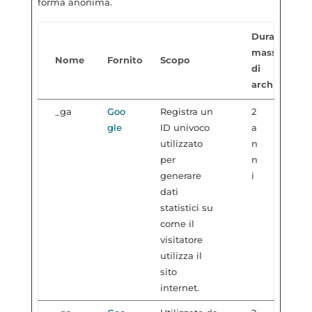
forma anonima.
Durata
massima
Nome
Fornitore
Scopo
di
archiviazion
_ga
Goo
Registra un
2
gle
ID univoco
a
utilizzato
n
per
n
generare
i
dati
statistici su
come il
visitatore
utilizza il
sito
internet.