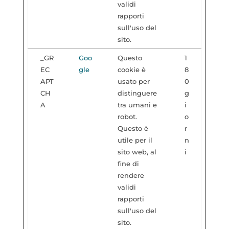
validi
rapporti
sull'uso del
sito.
_GR
Goo
Questo
1
EC
gle
cookie è
8
APT
usato per
0
CH
distinguere
g
A
tra umani e
i
robot.
o
Questo è
r
utile per il
n
sito web, al
i
fine di
rendere
validi
rapporti
sull'uso del
sito.