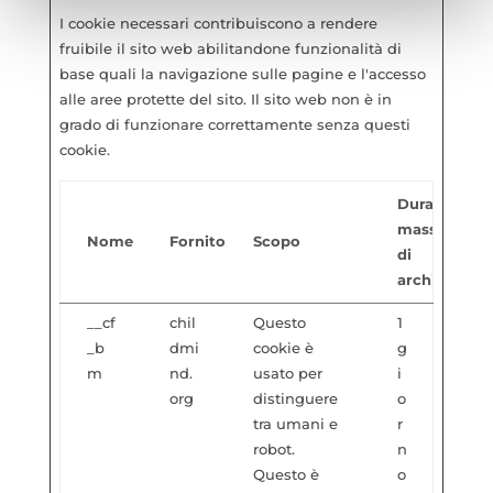
specificato nella cookie policy. Può scegliere se
I cookie necessari contribuiscono a rendere
accettare tutti i cookie, rifiutare tutti i cookies o solo quelli
fruibile il sito web abilitandone funzionalità di
che desideri attivare.
base quali la navigazione sulle pagine e l'accesso
alle aree protette del sito. Il sito web non è in
grado di funzionare correttamente senza questi
cookie.
Durata
massima
Nome
Fornitore
Scopo
di
archiviazion
__cf
chil
Questo
1
_b
dmi
cookie è
g
m
nd.
usato per
i
org
distinguere
o
tra umani e
r
robot.
n
Questo è
o