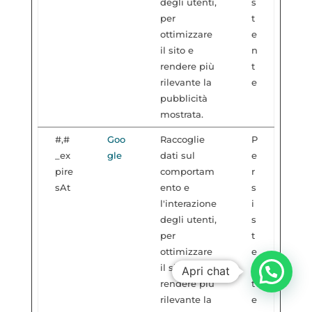
degli utenti,
s
per
t
ottimizzare
e
il sito e
n
rendere più
t
rilevante la
e
pubblicità
mostrata.
#,#
Goo
Raccoglie
P
_ex
gle
dati sul
e
pire
comportam
r
sAt
ento e
s
l'interazione
i
degli utenti,
s
per
t
ottimizzare
e
il sito e
n
Apri chat
rendere più
t
rilevante la
e