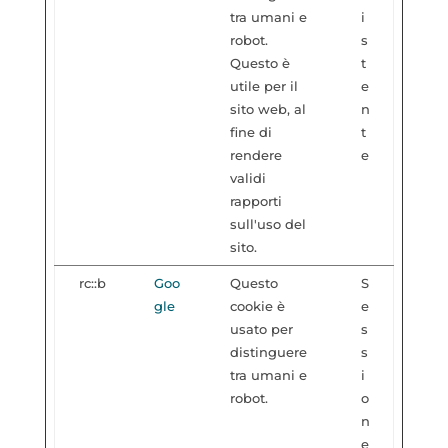
tra umani e
i
robot.
s
Questo è
t
utile per il
e
sito web, al
n
fine di
t
rendere
e
validi
rapporti
sull'uso del
sito.
rc::b
Goo
Questo
S
gle
cookie è
e
usato per
s
distinguere
s
tra umani e
i
robot.
o
n
e