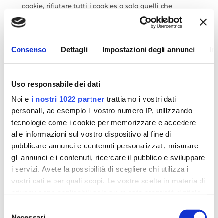
cookie, rifiutare tutti i cookies o solo quelli che
desideri attivare.
I cookie sono piccoli file di testo che possono essere
Consenso
Dettagli
Impostazioni degli annunci
In
utilizzati dai siti web per rendere più efficiente
l'esperienza per l'utente.
Uso responsabile dei dati
La legge afferma che possiamo memorizzare i
cookie sul suo dispositivo se sono strettamente
Noi e
i nostri 1022 partner
trattiamo i vostri dati
necessari per il funzionamento di questo sito. Per
personali, ad esempio il vostro numero IP, utilizzando
tutti gli altri tipi di cookie abbiamo bisogno del suo
tecnologie come i cookie per memorizzare e accedere
permesso.
alle informazioni sul vostro dispositivo al fine di
pubblicare annunci e contenuti personalizzati, misurare
Questo sito utilizza diversi tipi di cookie. Alcuni
gli annunci e i contenuti, ricercare il pubblico e sviluppare
cookie sono collocati da servizi di terzi che
i servizi. Avete la possibilità di scegliere chi utilizza i
compaiono sulle nostre pagine.
vostri dati e per quali scopi. Le vostre scelte in materia di
privacy sono applicabili solo su questa proprietà digitale
In qualsiasi momento è possibile modificare o
in cui avete effettuato le vostre scelte. È possibile
Selezione
revocare il proprio consenso dalla Dichiarazione dei
modificare o revocare il proprio consenso in qualsiasi
Necessari