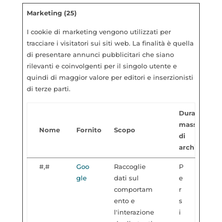
Marketing (25)
I cookie di marketing vengono utilizzati per
tracciare i visitatori sui siti web. La finalità è quella
di presentare annunci pubblicitari che siano
rilevanti e coinvolgenti per il singolo utente e
quindi di maggior valore per editori e inserzionisti
di terze parti.
Durata
massima
Nome
Fornitore
Scopo
di
archiviazion
#,#
Goo
Raccoglie
P
gle
dati sul
e
comportam
r
ento e
s
l'interazione
i