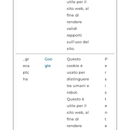
utile per il
sito web, al
fine di
rendere
validi
rapporti
sull'uso del
sito.
_gr
Goo
Questo
P
eca
gle
cookie è
e
ptc
usato per
r
ha
distinguere
s
tra umani e
i
robot.
s
Questo è
t
utile per il
e
sito web, al
n
fine di
t
rendere
e