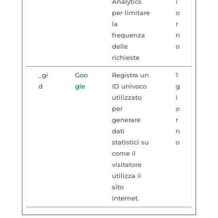
Analytics
i
per limitare
o
la
r
frequenza
n
delle
o
richieste
_gi
Goo
Registra un
1
d
gle
ID univoco
g
utilizzato
i
per
o
generare
r
dati
n
statistici su
o
come il
visitatore
utilizza il
sito
internet.