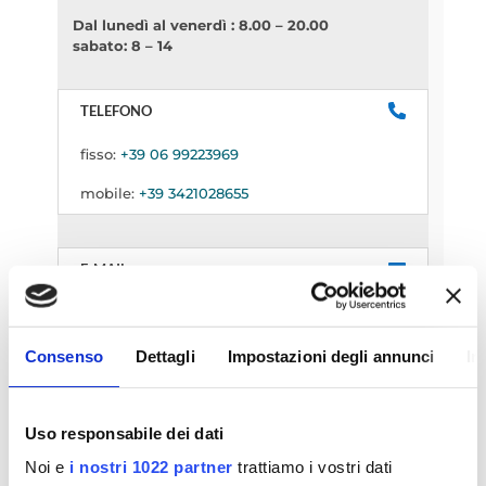
Dal lunedì al venerdì : 8.00 – 20.00
sabato: 8 – 14
TELEFONO
fisso:
+39 06 99223969
mobile:
+39 3421028655
E-MAIL
ladispoli@istitutosantachiara.it
Consenso
Dettagli
Impostazioni degli annunci
In
Indirizzo
Via Delle Azalee 2, 00055 Ladispoli RM
Uso responsabile dei dati
Noi e
i nostri 1022 partner
trattiamo i vostri dati