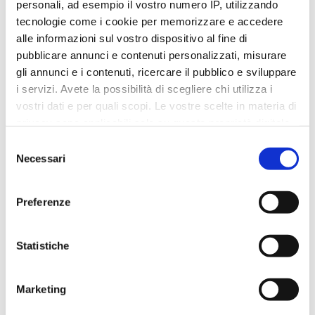
personali, ad esempio il vostro numero IP, utilizzando
tecnologie come i cookie per memorizzare e accedere
Dove siamo
alle informazioni sul vostro dispositivo al fine di
pubblicare annunci e contenuti personalizzati, misurare
Clicca sulla mappa per ottenere le indicazioni
gli annunci e i contenuti, ricercare il pubblico e sviluppare
stradali
i servizi. Avete la possibilità di scegliere chi utilizza i
vostri dati e per quali scopi. Le vostre scelte in materia di
privacy sono applicabili solo su questa proprietà digitale
in cui avete effettuato le vostre scelte. È possibile
Selezione
modificare o revocare il proprio consenso in qualsiasi
Necessari
del
momento dalla Dichiarazione sui cookie o facendo clic
consenso
sull'icona di attivazione della privacy.
Preferenze
Con il tuo consenso, vorremmo anche:
raccogliere informazioni sulla tua posizione
Statistiche
geografica, con un'approssimazione di qualche
metro,
Marketing
Identificare il tuo dispositivo, scansionandolo
attivamente alla ricerca di caratteristiche specifiche