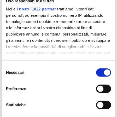
Uso responsabile dei dati
tentano di ridurre i comportamenti
Noi e
i nostri 1022 partner
trattiamo i vostri dati
disfunzionali.
personali, ad esempio il vostro numero IP, utilizzando
tecnologie come i cookie per memorizzare e accedere
alle informazioni sul vostro dispositivo al fine di
pubblicare annunci e contenuti personalizzati, misurare
gli annunci e i contenuti, ricercare il pubblico e sviluppare
i servizi. Avete la possibilità di scegliere chi utilizza i
Équipe multidisciplinare e
vostri dati e per quali scopi. Le vostre scelte in materia di
multiprofessionale:
privacy sono applicabili solo su questa proprietà digitale
in cui avete effettuato le vostre scelte. È possibile
Selezione
modificare o revocare il proprio consenso in qualsiasi
Necessari
del
9
NEUROPSICHIATRA INFANTILE
momento dalla Dichiarazione sui cookie o facendo clic
consenso
sull'icona di attivazione della privacy.
Preferenze
9
PSICOLOGO
Con il tuo consenso, vorremmo anche:
9
LOGOPEDISTA
raccogliere informazioni sulla tua posizione
Statistiche
geografica, con un'approssimazione di qualche
metro,