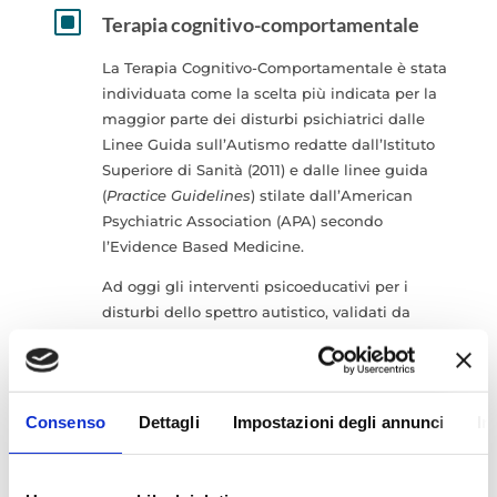
W
Terapia cognitivo-comportamentale
La Terapia Cognitivo-Comportamentale è stata
individuata come la scelta più indicata per la
maggior parte dei disturbi psichiatrici dalle
Linee Guida sull’Autismo redatte dall’Istituto
Superiore di Sanità (2011) e dalle linee guida
(
Practice Guidelines
) stilate dall’American
Psychiatric Association (APA) secondo
l’Evidence Based Medicine.
Ad oggi gli interventi psicoeducativi per i
disturbi dello spettro autistico, validati da
evidenze empiriche e di letteratura, fanno
riferimento a una cornice teorica di
stampo
cognitivo-comportamentale
,
finalizzati a modificare il comportamento
Consenso
Dettagli
Impostazioni degli annunci
In
generale per renderlo funzionale ai compiti
della vita di ogni giorno (alimentazione,
igiene personale, capacità di vestirsi) e