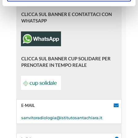
corretto funzionamento e ,con il tuo consenso, cookie
statistici e di Profilazione anche di "terze parti" come
CLICCA SUL BANNER E CONTATTACI CON
specificato nella cookie policy. Può scegliere se
WHATSAPP
accettare tutti i cookie, rifiutare tutti i cookies o solo quelli
che desideri attivare.
CLICCA SUL BANNER CUP SOLIDARE PER
PRENOTARE IN TEMPO REALE
E-MAIL
sanvitoradiologia@istitutosantachiara.it