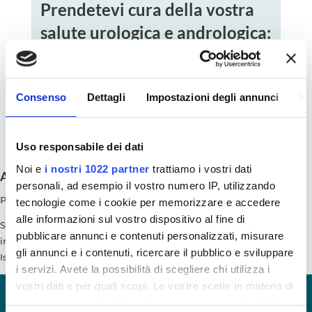
Prendetevi cura della vostra
salute urologica e andrologica:
prenotate una visita per un
controllo o uno screening di
Consenso
Dettagli
Impostazioni degli annunci
In
prevenzione.
Uso responsabile dei dati
AUTORE
Noi e
i nostri 1022 partner
trattiamo i vostri dati
Alessia Narracci
personali, ad esempio il vostro numero IP, utilizzando
Psicologa
tecnologie come i cookie per memorizzare e accedere
alle informazioni sul vostro dispositivo al fine di
Specializzanda in Psicoterapia Cognitivo Comportamentale a
pubblicare annunci e contenuti personalizzati, misurare
indirizzo neuropsicologico presso la scuola di specializzazione di
gli annunci e i contenuti, ricercare il pubblico e sviluppare
Istituto Santa Chiara, sede di Lecce
i servizi. Avete la possibilità di scegliere chi utilizza i
vostri dati e per quali scopi. Le vostre scelte in materia di
CONTATTACI
privacy sono applicabili solo su questa proprietà digitale