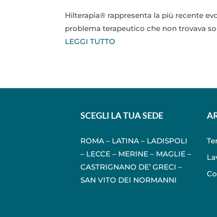
Hilterapia® rappresenta la più recente evo
problema terapeutico che non trovava sol
LEGGI TUTTO
SCEGLI LA TUA SEDE
A
ROMA
–
LATINA
–
LADISPOLI
Te
–
LECCE
–
MERINE
–
MAGLIE
–
La
CASTRIGNANO DE’ GRECI
–
Co
SAN VITO DEI NORMANNI