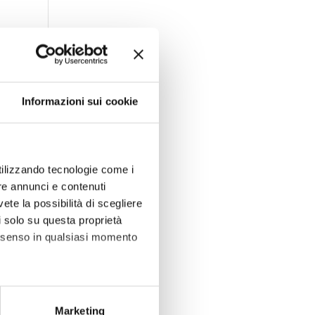
Informazioni sui cookie
utilizzando tecnologie come i
re annunci e contenuti
vete la possibilità di scegliere
li solo su questa proprietà
consenso in qualsiasi momento
he metro,
Marketing