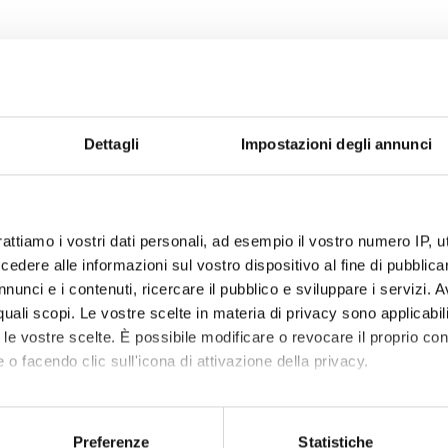
Dettagli
Impostazioni degli annunci
rattiamo i vostri dati personali, ad esempio il vostro numero IP, 
dere alle informazioni sul vostro dispositivo al fine di pubblica
nunci e i contenuti, ricercare il pubblico e sviluppare i servizi. A
r quali scopi. Le vostre scelte in materia di privacy sono applicabi
to le vostre scelte. È possibile modificare o revocare il proprio 
 o facendo clic sull'icona di attivazione della privacy.
mo anche:
 sulla tua posizione geografica, con un'approssimazione di qualc
Preferenze
Statistiche