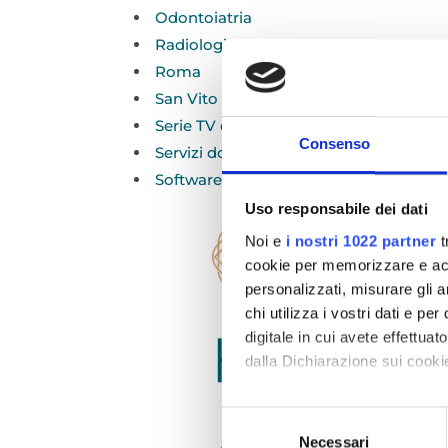
Odontoiatria
Radiologia
Roma
San Vito dei Normanni
Serie TV e psicoterapia
Consenso
Servizi domiciliari
Software riabilitativi
Uso responsabile dei dati
Noi e
i nostri 1022 partner
t
cookie per memorizzare e acce
personalizzati, misurare gli an
chi utilizza i vostri dati e pe
digitale in cui avete effettua
dalla Dichiarazione sui cookie
Con il tuo consenso, vorrem
Selezione
raccogliere informazioni
Necessari
del