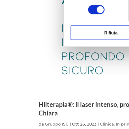
Identificare il tuo dispos
consenso
Approfondisci come vengono el
modificare o ritirare il tuo 
Questo Sito utilizza cookie te
Rifiuta
Profilazione anche di "terze p
tutti i cookies o solo quelli c
Hilterapia®: il laser intenso, p
Chiara
da
Gruppo ISC
|
Ott 26, 2023
|
Clinica
,
In pr