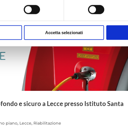
itivo, scansionandolo attivamente alla ricerca di caratteristiche spe
aborati i tuoi dati personali e imposta le tue preferenze nella
s
consenso in qualsiasi momento dalla Dichiarazione sui cookie.
cnici necessari per il corretto funzionamento e ,con il tuo consens
Accetta selezionati
arti" come specificato nella cookie policy. Può scegliere se accetta
he desideri attivare.
rofondo e sicuro a Lecce presso Istituto Santa
imo piano
,
Lecce
,
Riabilitazione