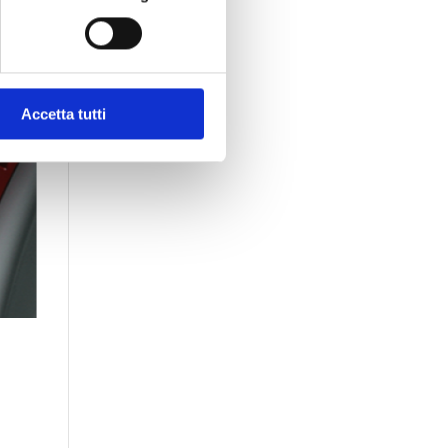
cifiche (impronte digitali).
ezione dettagli
. Puoi
o, cookie statistici e di
Accetta tutti
re tutti i cookie, rifiutare