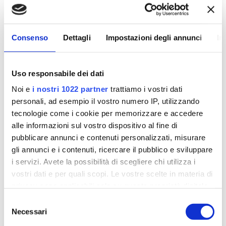
Consenso
Dettagli
Impostazioni degli annunci
In
Uso responsabile dei dati
Noi e
i nostri 1022 partner
trattiamo i vostri dati
personali, ad esempio il vostro numero IP, utilizzando
tecnologie come i cookie per memorizzare e accedere
alle informazioni sul vostro dispositivo al fine di
pubblicare annunci e contenuti personalizzati, misurare
CARBOSSITERAPIA PER LA CELLULITE:
gli annunci e i contenuti, ricercare il pubblico e sviluppare
COME FUNZIONA, BENEFICI E QUANDO È
i servizi. Avete la possibilità di scegliere chi utilizza i
INDICATA
vostri dati e per quali scopi. Le vostre scelte in materia di
Lug 17, 2026
privacy sono applicabili solo su questa proprietà digitale
LEGGI TUTTO
in cui avete effettuato le vostre scelte. È possibile
Selezione
modificare o revocare il proprio consenso in qualsiasi
Necessari
del
momento dalla Dichiarazione sui cookie o facendo clic
consenso