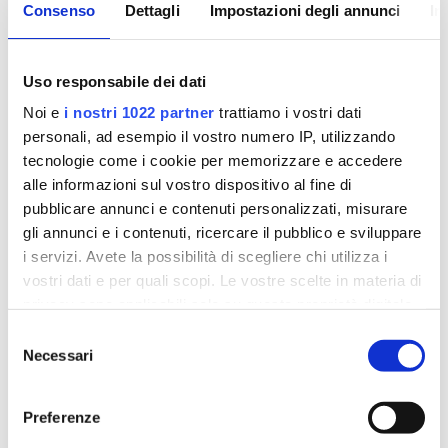
Consenso
Dettagli
Impostazioni degli annunci
In
ecocolordoppler cardiaco
ecodoppler carotideo
Uso responsabile dei dati
test da sforzo
Noi e
i nostri 1022 partner
trattiamo i vostri dati
ECG dinamico secondo Holter
personali, ad esempio il vostro numero IP, utilizzando
Holter pressorio nelle 24 ore
tecnologie come i cookie per memorizzare e accedere
Spect
alle informazioni sul vostro dispositivo al fine di
ecocardiografia
pubblicare annunci e contenuti personalizzati, misurare
studi elettrofisiologici
gli annunci e i contenuti, ricercare il pubblico e sviluppare
i servizi. Avete la possibilità di scegliere chi utilizza i
vostri dati e per quali scopi. Le vostre scelte in materia di
Quando è consigliato chiedere un
privacy sono applicabili solo su questa proprietà digitale
consulto con il cardiologo?
in cui avete effettuato le vostre scelte. È possibile
Selezione
modificare o revocare il proprio consenso in qualsiasi
Necessari
del
momento dalla Dichiarazione sui cookie o facendo clic
consenso
Ogni volta che si ha a che fare con sintomi o segnali
sull'icona di attivazione della privacy.
che coinvolgono la salute del cuore, bisogna parlarne
Preferenze
con il proprio medico curante e stabilire insieme il