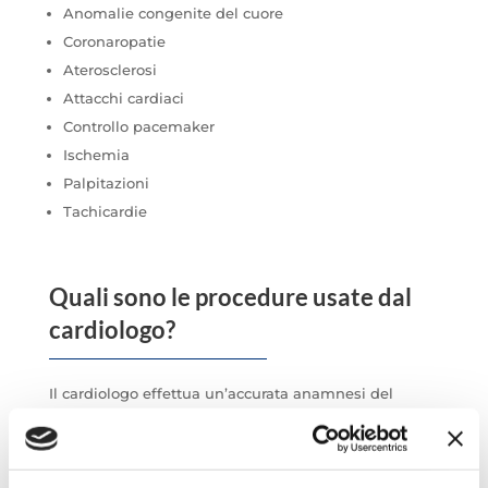
Anomalie congenite del cuore
Coronaropatie
Aterosclerosi
Attacchi cardiaci
Controllo pacemaker
Ischemia
Palpitazioni
Tachicardie
Quali sono le procedure usate dal
cardiologo?
Il cardiologo effettua un’accurata anamnesi del
paziente e dopo l’auscultazione del cuore e un
elettrocardiogramma (ECG) valuta l’opportunità di
eseguire ulteriori accertamenti: