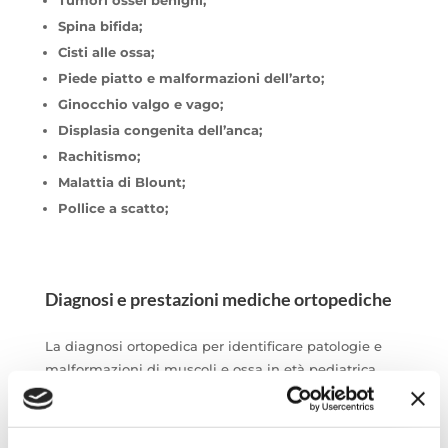
Spina bifida;
Cisti alle ossa;
Piede piatto e malformazioni dell’arto;
Ginocchio valgo e vago;
Displasia congenita dell’anca;
Rachitismo;
Malattia di Blount;
Pollice a scatto;
Diagnosi e prestazioni mediche ortopediche
La diagnosi ortopedica per identificare patologie e
malformazioni di muscoli e ossa in età pediatrica,
risulta essere essenziale, soprattutto se si tratta di
anomalie presenti sin dalla nascita.