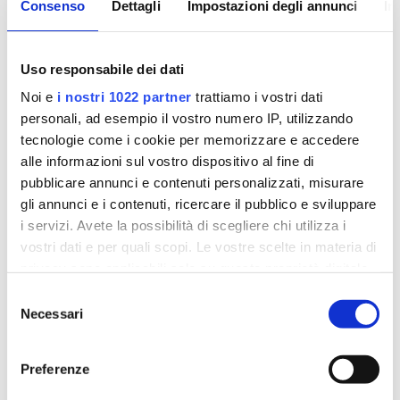
Gli specialisti in ortopedia di Istituto Santa Chiara
Consenso
Dettagli
Impostazioni degli annunci
In
Roma Prati, sono a disposizione per:
Uso responsabile dei dati
Visita ortopedica pediatrica
Esami diagnostici e strumentali
Noi e
i nostri 1022 partner
trattiamo i vostri dati
Chirurgia e micro-chirurgia ortopedica
personali, ad esempio il vostro numero IP, utilizzando
tecnologie come i cookie per memorizzare e accedere
alle informazioni sul vostro dispositivo al fine di
Prenota Visita ortopedica
pubblicare annunci e contenuti personalizzati, misurare
gli annunci e i contenuti, ricercare il pubblico e sviluppare
i servizi. Avete la possibilità di scegliere chi utilizza i
vostri dati e per quali scopi. Le vostre scelte in materia di
privacy sono applicabili solo su questa proprietà digitale
in cui avete effettuato le vostre scelte. È possibile
Selezione
modificare o revocare il proprio consenso in qualsiasi
Necessari
del
momento dalla Dichiarazione sui cookie o facendo clic
consenso
sull'icona di attivazione della privacy.
Preferenze
Con il tuo consenso, vorremmo anche: