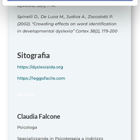
dyslexia, 53(1), 1-14.
statistici e di Profilazione anche di "terze parti" come
specificato nella cookie policy. Può scegliere se
Spinelli D., De Luca M., Judica A., Zoccolotti P.
accettare tutti i cookie, rifiutare tutti i cookies o solo quelli
(2002). “Crowding effects on word identification
che desideri attivare.
in developmental dyslexia” Cortex 38(2), 179-200
Sitografia
https://dyslexiaida.org
https://leggofacile.com
AUTORE
Claudia Falcone
Psicologa
Specializzanda in Psicoterapia a indirizzo