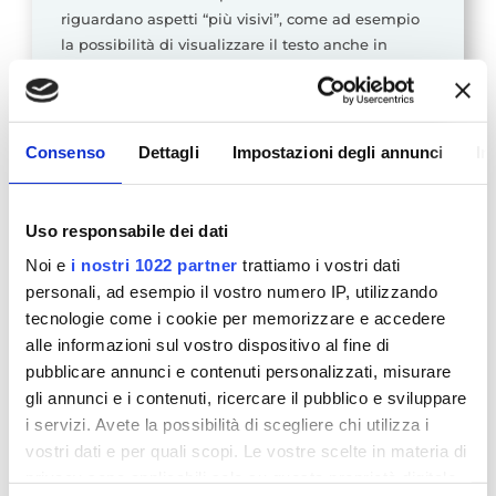
riguardano aspetti “più visivi”, come ad esempio
la possibilità di visualizzare il testo anche in
stampato maiuscolo e il mascheramento laterale
che permette di visualizzare solo la parola da
leggere, mentre il resto del testo viene nascosto.
Consenso
Dettagli
Impostazioni degli annunci
In
Inoltre è particolarmente importante
l’inserimento di un programma di rinforzo e la
possibilità di visualizzare, alla fine di ogni
Uso responsabile dei dati
esercitazione, un riepilogo dell’andamento della
propria prestazione.
Noi e
i nostri 1022 partner
trattiamo i vostri dati
personali, ad esempio il vostro numero IP, utilizzando
tecnologie come i cookie per memorizzare e accedere
Bibliografia
alle informazioni sul vostro dispositivo al fine di
pubblicare annunci e contenuti personalizzati, misurare
Tressoldi e Vio (2011). “Studi italiani sul
gli annunci e i contenuti, ricercare il pubblico e sviluppare
trattamento della dislessia evolutiva: una sintesi
i servizi. Avete la possibilità di scegliere chi utilizza i
quantitativa”. Dislessia, 8, 2:163-172
vostri dati e per quali scopi. Le vostre scelte in materia di
privacy sono applicabili solo su questa proprietà digitale
Tressoldi PE., Vio C. , Lo Presti G. (2018). “Diagnosi