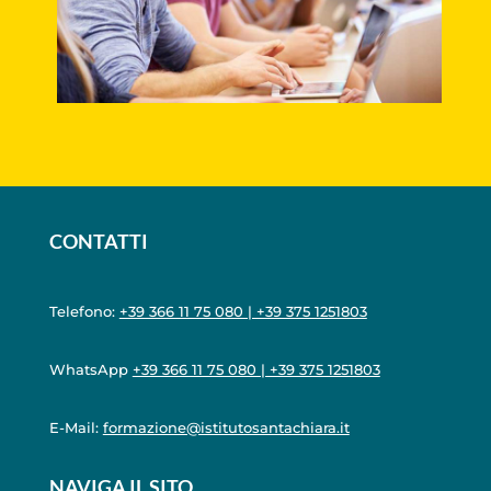
CONTATTI
Telefono:
+39 366 11 75 080 | +39 375 1251803
WhatsApp
+39 366 11 75 080 | +39 375 1251803
E-Mail:
formazione@istitutosantachiara.it
NAVIGA IL SITO