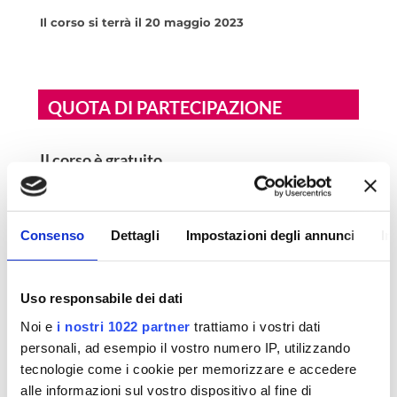
Il corso si terrà il 20 maggio 2023
QUOTA DI PARTECIPAZIONE
Il corso è gratuito
DOCENTI DEL CORSO
Consenso
Dettagli
Impostazioni degli annunci
In
Docenti del corso
Uso responsabile dei dati
Dott.ssa Alessandra
Franco:
Noi e
i nostri 1022 partner
trattiamo i vostri dati
Psicologa e psicoterapeuta cognitivo-
personali, ad esempio il vostro numero IP, utilizzando
comportamentale a indirizzo neuropsicologico di
tecnologie come i cookie per memorizzare e accedere
Istituto Santa Chiara, sede di Lecce
alle informazioni sul vostro dispositivo al fine di