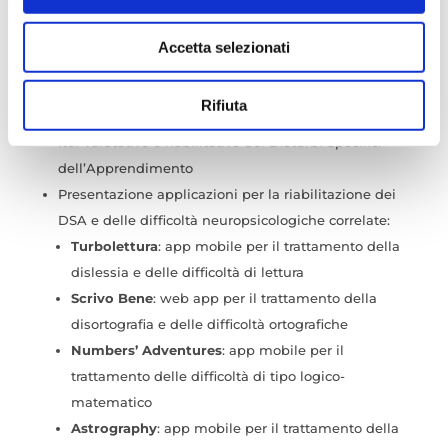
e imposta le tue preferenze nella
sezione dettagli
. Puoi
PROGRAMMA DEL CORSO
modificare o ritirare il tuo consenso in qualsiasi momento
Accetta selezionati
dalla Dichiarazione sui cookie.
Digital Health
Questo Sito utilizza cookie tecnici necessari per il
Rifiuta
Processo di sviluppo delle Digital Therapeutics
corretto funzionamento e ,con il tuo consenso, cookie
Iter valutativo e riabilitativo dei Disturbi Specifici
statistici e di Profilazione anche di "terze parti" come
dell’Apprendimento
specificato nella cookie policy. Può scegliere se
Presentazione applicazioni per la riabilitazione dei
accettare tutti i cookie, rifiutare tutti i cookies o solo quelli
DSA e delle difficoltà neuropsicologiche correlate:
che desideri attivare.
Turbolettura
: app mobile per il trattamento della
dislessia e delle difficoltà di lettura
Scrivo
Bene
: web app per il trattamento della
disortografia e delle difficoltà ortografiche
Numbers’ Adventures
: app mobile per il
trattamento delle difficoltà di tipo logico-
matematico
Astrography
: app mobile per il trattamento della