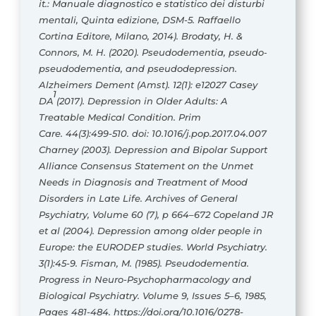
it.: Manuale diagnostico e statistico dei disturbi
mentali, Quinta edizione, DSM-5. Raffaello
Cortina Editore, Milano, 2014).
Brodaty, H. &
Connors, M. H. (2020). Pseudodementia, pseudo‐
pseudodementia, and pseudodepression.
Alzheimers Dement (Amst). 12(1): e12027
Casey
1
DA
(2017). Depression in Older Adults: A
Treatable Medical Condition. Prim
Care. 44(3):499-510. doi: 10.1016/j.pop.2017.04.007
Charney (2003). Depression and Bipolar Support
Alliance Consensus Statement on the Unmet
Needs in Diagnosis and Treatment of Mood
Disorders in Late Life. Archives of General
Psychiatry, Volume 60 (7), p 664–672
Copeland JR
et al (2004). Depression among older people in
Europe: the EURODEP studies. World Psychiatry.
3(1):45-9.
Fisman, M. (1985). Pseudodementia.
Progress in Neuro-Psychopharmacology and
Biological Psychiatry. Volume 9, Issues 5–6, 1985,
Pages 481-484. https://doi.org/10.1016/0278-