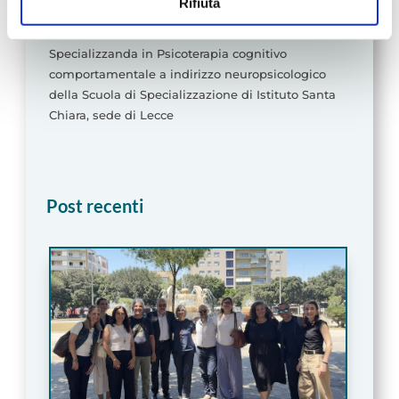
Questo Sito utilizza cookie tecnici necessari per il
Rifiuta
Psicologa
corretto funzionamento e ,con il tuo consenso, cookie
statistici e di Profilazione anche di "terze parti" come
Specializzanda in Psicoterapia cognitivo
specificato nella cookie policy. Può scegliere se
comportamentale a indirizzo neuropsicologico
accettare tutti i cookie, rifiutare tutti i cookies o solo quelli
della Scuola di Specializzazione di Istituto Santa
che desideri attivare.
Chiara, sede di Lecce
Post recenti