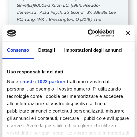
5846(85)90005-3
Kiloh LG. (1961). Pseudo-
demenza . Acta Psychiatr Scand . 37: 336‐351
Lee
KC, Tang, WK , Bressington, D (2019). The
experience of mindful yoga for older adults with
depression. J Psychiatr Ment Health Nurs. 26 (3-
4): 87-100. doi: 10.1111 / jpm.12517.
Lewinsohn, P.M.
(1974). A behavioral approach to depression. The
Consenso
Dettagli
Impostazioni degli annunci
In
Psychology of Depression: Contemporary Theory
and Research, ed. R.J. Friedman & . M.M. Katz.
washington: Winston- Wiley.
Maggiolini, A. (2017).
Uso responsabile dei dati
Psicopatologia del ciclo di vita. Franco Angeli
Noi e
i nostri 1022 partner
trattiamo i vostri dati
Editore: Milano
Mitchell, P.B. & Harvey, S.B. (2014).
personali, ad esempio il vostro numero IP, utilizzando
Depression and the older medical patient–when
tecnologie come i cookie per memorizzare e accedere
and how to intervene. Maturitas. 79(2):153-9. doi:
alle informazioni sul vostro dispositivo al fine di
10.1016/j.maturitas.2014.05.010
Sanavio, E., &
pubblicare annunci e contenuti personalizzati, misurare
Cornoldi, C., (2001). Psicologia Clinica. Il Mulino
gli annunci e i contenuti, ricercare il pubblico e sviluppare
Editore: Bologna
Smarr, K. L.. Keefer A.L (2011).
Measures of depression and depressive
i servizi. Avete la possibilità di scegliere chi utilizza i
symptoms: Beck Depression Inventory‐II (BDI‐II),
vostri dati e per quali scopi. Le vostre scelte in materia di