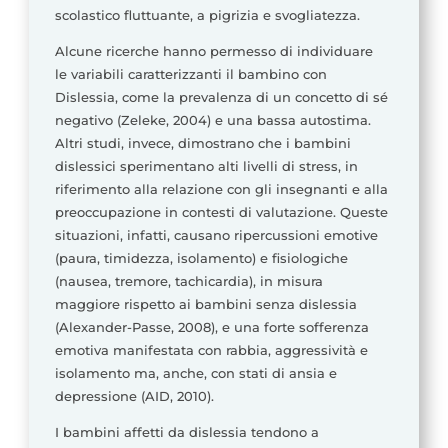
scolastico fluttuante, a pigrizia e svogliatezza.
Alcune ricerche hanno permesso di individuare
le variabili caratterizzanti il bambino con
Dislessia, come la prevalenza di un concetto di sé
negativo (Zeleke, 2004) e una bassa autostima.
Altri studi, invece, dimostrano che i bambini
dislessici sperimentano alti livelli di stress, in
riferimento alla relazione con gli insegnanti e alla
preoccupazione in contesti di valutazione. Queste
situazioni, infatti, causano ripercussioni emotive
(paura, timidezza, isolamento) e fisiologiche
(nausea, tremore, tachicardia), in misura
maggiore rispetto ai bambini senza dislessia
(Alexander-Passe, 2008), e una forte sofferenza
emotiva manifestata con rabbia, aggressività e
isolamento ma, anche, con stati di ansia e
depressione (AID, 2010).
I bambini affetti da dislessia tendono a