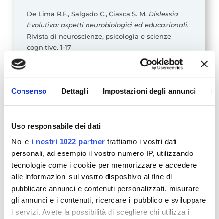
De Lima R.F., Salgado C., Ciasca S. M.
Dislessia
Evolutiva: aspetti neurobiologici ed educazionali.
Rivista di neuroscienze, psicologia e scienze
cognitive. 1-17
Giovagnoli S., Mandolesi L., Magri S., Gualtieri L.,
Fabbri D., Tossani E., Benassi M. (2020).
Internalizing Symptoms in Developmental
Consenso
Dettagli
Impostazioni degli annunci
In
Dyslexia: a omparison between primary and
secondary school.
Frontiers in Psychology. 11: 461
Uso responsabile dei dati
Lauria S., Fiumara A. (2014).
I disturbi specifici
dell’apprendimento.
Il Caduceo: rivista di
Noi e
i nostri 1022 partner
trattiamo i vostri dati
aggiornamento scientifico e cultura medica. Vol.
personali, ad esempio il vostro numero IP, utilizzando
16, N. 3, 11-14
tecnologie come i cookie per memorizzare e accedere
alle informazioni sul vostro dispositivo al fine di
Manzoni S., Antonietti A. (2005).
Depressione,
pubblicare annunci e contenuti personalizzati, misurare
ansia e vissuti emotivi in ragazzi di 14-16 anni
gli annunci e i contenuti, ricercare il pubblico e sviluppare
con problemi di attenzione.
Imparare, 2, 1-8
i servizi. Avete la possibilità di scegliere chi utilizza i