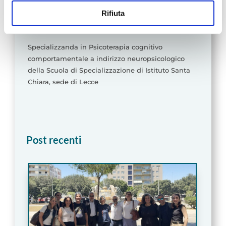
Dalila Manti
Questo Sito utilizza cookie tecnici necessari per il
Rifiuta
corretto funzionamento e ,con il tuo consenso, cookie
Psicologa
statistici e di Profilazione anche di "terze parti" come
Specializzanda in Psicoterapia cognitivo
specificato nella cookie policy. Può scegliere se
comportamentale a indirizzo neuropsicologico
accettare tutti i cookie, rifiutare tutti i cookies o solo quelli
della Scuola di Specializzazione di Istituto Santa
che desideri attivare.
Chiara, sede di Lecce
Post recenti