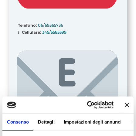
Telefono:
06/69365736
📱
Cellulare:
345/5585599
Consenso
Dettagli
Impostazioni degli annunci
In