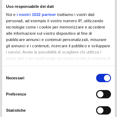
Email:
info.roma@istitutosantachiara.it
Uso responsabile dei dati
Noi e
i nostri 1022 partner
trattiamo i vostri dati
personali, ad esempio il vostro numero IP, utilizzando
tecnologie come i cookie per memorizzare e accedere
alle informazioni sul vostro dispositivo al fine di
pubblicare annunci e contenuti personalizzati, misurare
gli annunci e i contenuti, ricercare il pubblico e sviluppare
i servizi. Avete la possibilità di scegliere chi utilizza i
vostri dati e per quali scopi. Le vostre scelte in materia di
privacy sono applicabili solo su questa proprietà digitale
in cui avete effettuato le vostre scelte. È possibile
Selezione
modificare o revocare il proprio consenso in qualsiasi
Necessari
del
momento dalla Dichiarazione sui cookie o facendo clic
consenso
sull'icona di attivazione della privacy.
Preferenze
Indirizzo:
via Properzio 6, Roma
Con il tuo consenso, vorremmo anche:
raccogliere informazioni sulla tua posizione
Sede di Lecce
Statistiche
geografica, con un'approssimazione di qualche