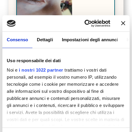
Consenso
Dettagli
Impostazioni degli annunci
In
STORIE CHE CURANO – LA STORIA DI GINGI
Mag 15, 2023
Uso responsabile dei dati
LEGGI TUTTO
Noi e
i nostri 1022 partner
trattiamo i vostri dati
personali, ad esempio il vostro numero IP, utilizzando
tecnologie come i cookie per memorizzare e accedere
alle informazioni sul vostro dispositivo al fine di
pubblicare annunci e contenuti personalizzati, misurare
gli annunci e i contenuti, ricercare il pubblico e sviluppare
i servizi. Avete la possibilità di scegliere chi utilizza i
vostri dati e per quali scopi. Le vostre scelte in materia di
privacy sono applicabili solo su questa proprietà digitale