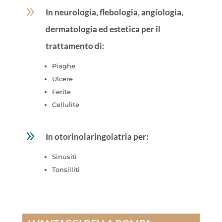
9
In neurologia, flebologia, angiologia,
dermatologia ed estetica per il
trattamento di:
Piaghe
Ulcere
Ferite
Cellulite
9
In otorinolaringoiatria per:
Sinusiti
Tonsilliti