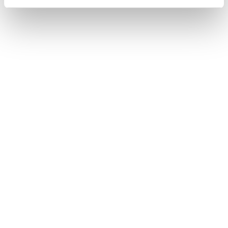
statistici e di Profilazione anche di "terze parti" come
specificato nella cookie policy. Può scegliere se
accettare tutti i cookie, rifiutare tutti i cookies o solo quelli
che desideri attivare.