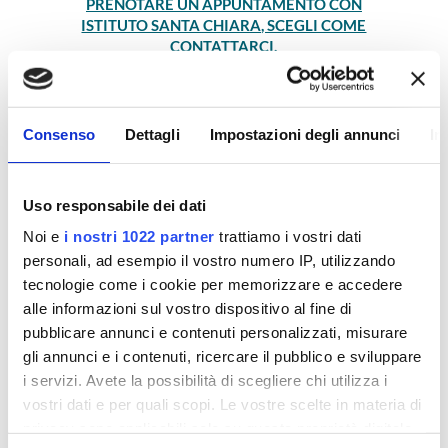
PRENOTARE UN APPUNTAMENTO CON
ISTITUTO SANTA CHIARA, SCEGLI COME
CONTATTARCI.
Orari e contatti
Consenso
Dettagli
Impostazioni degli annunci
In
Istituto Santa Chiara di Lecce riceve solo su
appuntamento nei seguenti giorni e orari:
Uso responsabile dei dati
lunedì – venerdì : 8.00 – 21.00
Noi e
i nostri 1022 partner
trattiamo i vostri dati
personali, ad esempio il vostro numero IP, utilizzando
sabato: 8.00 – 18.00
tecnologie come i cookie per memorizzare e accedere
alle informazioni sul vostro dispositivo al fine di
TELEFONO
pubblicare annunci e contenuti personalizzati, misurare
gli annunci e i contenuti, ricercare il pubblico e sviluppare
fisso:
+39 0832348383
i servizi. Avete la possibilità di scegliere chi utilizza i
fisso:
+39 0832340570
vostri dati e per quali scopi. Le vostre scelte in materia di
privacy sono applicabili solo su questa proprietà digitale
mobile:
+39 3939102469