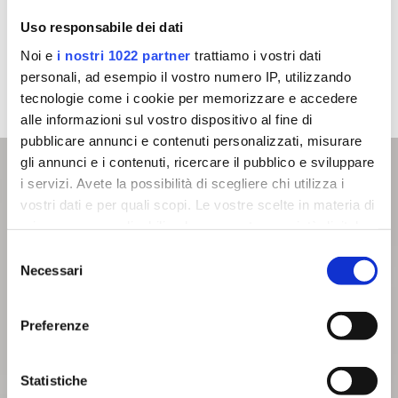
Uso responsabile dei dati
Noi e
i nostri 1022 partner
trattiamo i vostri dati
personali, ad esempio il vostro numero IP, utilizzando
tecnologie come i cookie per memorizzare e accedere
alle informazioni sul vostro dispositivo al fine di
pubblicare annunci e contenuti personalizzati, misurare
gli annunci e i contenuti, ricercare il pubblico e sviluppare
Modulo di contatto
i servizi. Avete la possibilità di scegliere chi utilizza i
vostri dati e per quali scopi. Le vostre scelte in materia di
Vuoi prenotare un appuntamento?
privacy sono applicabili solo su questa proprietà digitale
in cui avete effettuato le vostre scelte. È possibile
Selezione
si
modificare o revocare il proprio consenso in qualsiasi
Necessari
del
momento dalla Dichiarazione sui cookie o facendo clic
consenso
sull'icona di attivazione della privacy.
Preferenze
Con il tuo consenso, vorremmo anche:
raccogliere informazioni sulla tua posizione
Statistiche