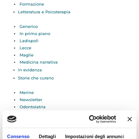
Formazione
Letteratura e Psicoterapia
Generico
In primo piano
Ladispoli
Lecce
Maglie
Medicina narrativa
in evidenza
Storie che curano
Merine
Newsletter
Odontoiatria
Radiologia
Roma
San Vito dei Normanni
Serie TV e psicoterapia
Consenso
Dettagli
Impostazioni degli annunci
In