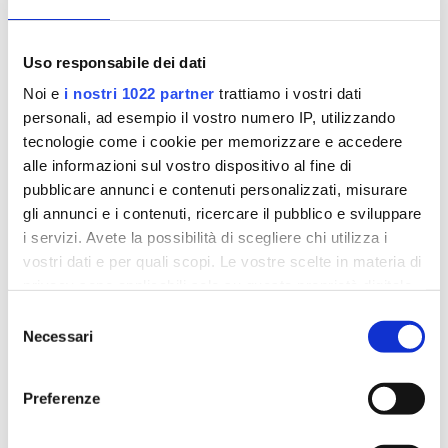
Servizi domiciliari
Software riabilitativi
Uso responsabile dei dati
Noi e
i nostri 1022 partner
trattiamo i vostri dati
personali, ad esempio il vostro numero IP, utilizzando
tecnologie come i cookie per memorizzare e accedere
alle informazioni sul vostro dispositivo al fine di
pubblicare annunci e contenuti personalizzati, misurare
gli annunci e i contenuti, ricercare il pubblico e sviluppare
i servizi. Avete la possibilità di scegliere chi utilizza i
vostri dati e per quali scopi. Le vostre scelte in materia di
privacy sono applicabili solo su questa proprietà digitale
in cui avete effettuato le vostre scelte. È possibile
Sull’ADHD: la storia di Mattia [Racconto di
Selezione
medicina narrativa]
modificare o revocare il proprio consenso in qualsiasi
Necessari
del
da
Gruppo ISC
|
Mar 2, 2026
|
in evidenza
,
momento dalla Dichiarazione sui cookie o facendo clic
consenso
Medicina narrativa
sull'icona di attivazione della privacy.
Preferenze
Intervista di Marzia Casilli alla psicologa Benedetta
Con il tuo consenso, vorremmo anche:
Liquori, professionista di Istituto Santa Chiara di