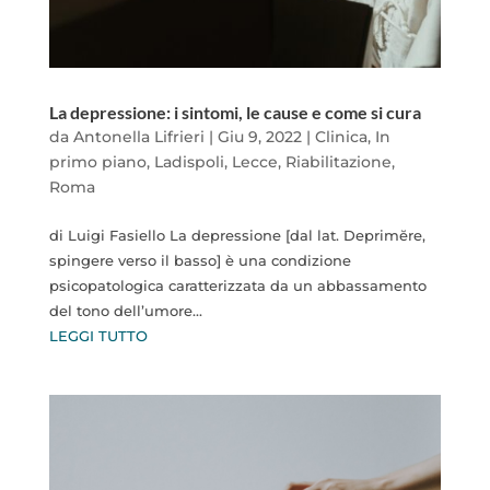
La depressione: i sintomi, le cause e come si cura
da
Antonella Lifrieri
|
Giu 9, 2022
|
Clinica
,
In
primo piano
,
Ladispoli
,
Lecce
,
Riabilitazione
,
Roma
di Luigi Fasiello La depressione [dal lat. Deprimĕre,
spingere verso il basso] è una condizione
psicopatologica caratterizzata da un abbassamento
del tono dell’umore...
LEGGI TUTTO