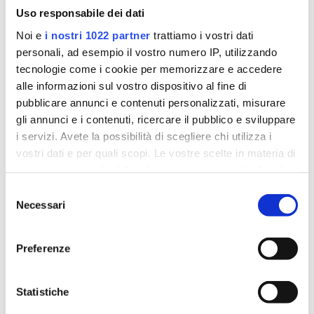
Uso responsabile dei dati
Noi e
i nostri 1022 partner
trattiamo i vostri dati
personali, ad esempio il vostro numero IP, utilizzando
tecnologie come i cookie per memorizzare e accedere
alle informazioni sul vostro dispositivo al fine di
pubblicare annunci e contenuti personalizzati, misurare
Stimolazione magnetica funzionale: Tesla Care
gli annunci e i contenuti, ricercare il pubblico e sviluppare
cos’è? Come funziona?
i servizi. Avete la possibilità di scegliere chi utilizza i
da
Antonella Lifrieri
|
Giu 27, 2022
|
Clinica
,
In
vostri dati e per quali scopi. Le vostre scelte in materia di
primo piano
,
Lecce
,
Riabilitazione
privacy sono applicabili solo su questa proprietà digitale
in cui avete effettuato le vostre scelte. È possibile
Selezione
In esclusiva nel leccese presso Istituto Santa Chiara
modificare o revocare il proprio consenso in qualsiasi
Necessari
del
di Lecce, la riabilitazione ha un alleato innovativo e
momento dalla Dichiarazione sui cookie o facendo clic
consenso
tecnologico: FMS Tesla Care. Cos’è e come funziona
sull'icona di attivazione della privacy.
FMS...
Preferenze
LEGGI TUTTO
Con il tuo consenso, vorremmo anche:
raccogliere informazioni sulla tua posizione
Statistiche
geografica, con un'approssimazione di qualche