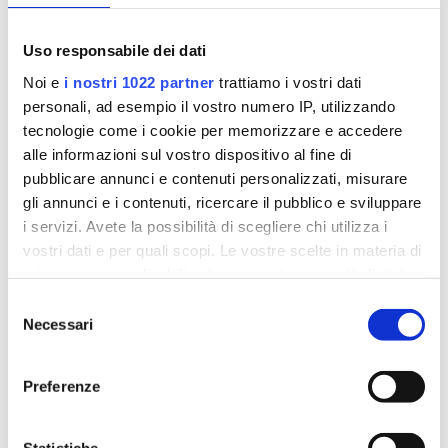
Servizi domiciliari
Software riabilitativi
Uso responsabile dei dati
Noi e
i nostri 1022 partner
trattiamo i vostri dati
personali, ad esempio il vostro numero IP, utilizzando
tecnologie come i cookie per memorizzare e accedere
alle informazioni sul vostro dispositivo al fine di
pubblicare annunci e contenuti personalizzati, misurare
gli annunci e i contenuti, ricercare il pubblico e sviluppare
i servizi. Avete la possibilità di scegliere chi utilizza i
vostri dati e per quali scopi. Le vostre scelte in materia di
privacy sono applicabili solo su questa proprietà digitale
in cui avete effettuato le vostre scelte. È possibile
Selezione
Concerto di beneficenza a Lecce organizzato da
modificare o revocare il proprio consenso in qualsiasi
Necessari
del
Istituto Santa Chiara
momento dalla Dichiarazione sui cookie o facendo clic
consenso
da
Gruppo ISC
|
Set 27, 2023
|
Clinica
,
Lecce
sull'icona di attivazione della privacy.
Preferenze
Programma concerto per soli, coro, orchestra e voce
Con il tuo consenso, vorremmo anche:
recitante … a riveder le stelle Il concerto si terrà
presso la Basilica di Santa Croce, in via Umberto I n. 1,
raccogliere informazioni sulla tua posizione