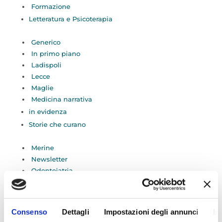
Formazione
Letteratura e Psicoterapia
Generico
In primo piano
Ladispoli
Lecce
Maglie
Medicina narrativa
in evidenza
Storie che curano
Merine
Newsletter
Odontoiatria
Radiologia
Roma
San Vito dei Normanni
Consenso
Dettagli
Impostazioni degli annunci
In
Serie TV e psicoterapia