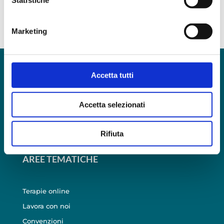
Statistiche
a...
geografica, con un'approssimazione di qualche
LEGGI TUTTO
metro,
Marketing
Identificare il tuo dispositivo, scansionandolo
attivamente alla ricerca di caratteristiche specifiche
(impronte digitali).
SCEGLI LA TUA SEDE
Approfondisci come vengono elaborati i tuoi dati personali
Accetta tutti
e imposta le tue preferenze nella
sezione dettagli
. Puoi
modificare o ritirare il tuo consenso in qualsiasi momento
Accetta selezionati
ROMA
–
LATINA
–
LADISPOLI
–
LECCE
–
MERINE
–
dalla Dichiarazione sui cookie.
MAGLIE
–
CASTRIGNANO DE’ GRECI
–
SAN VITO DEI
NORMANNI
Questo Sito utilizza cookie tecnici necessari per il
Rifiuta
corretto funzionamento e ,con il tuo consenso, cookie
statistici e di Profilazione anche di "terze parti" come
AREE TEMATICHE
specificato nella cookie policy. Può scegliere se
accettare tutti i cookie, rifiutare tutti i cookies o solo quelli
Terapie online
che desideri attivare.
Lavora con noi
Convenzioni