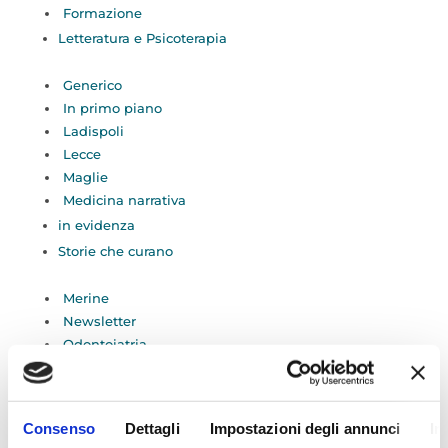
Formazione
Letteratura e Psicoterapia
Generico
In primo piano
Ladispoli
Lecce
Maglie
Medicina narrativa
in evidenza
Storie che curano
Merine
Newsletter
Odontoiatria
Radiologia
Roma
San Vito dei Normanni
Consenso
Dettagli
Impostazioni degli annunci
In
Serie TV e psicoterapia