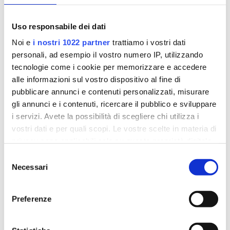
Servizi domiciliari
Software riabilitativi
Uso responsabile dei dati
Noi e
i nostri 1022 partner
trattiamo i vostri dati
personali, ad esempio il vostro numero IP, utilizzando
tecnologie come i cookie per memorizzare e accedere
alle informazioni sul vostro dispositivo al fine di
pubblicare annunci e contenuti personalizzati, misurare
gli annunci e i contenuti, ricercare il pubblico e sviluppare
i servizi. Avete la possibilità di scegliere chi utilizza i
vostri dati e per quali scopi. Le vostre scelte in materia di
privacy sono applicabili solo su questa proprietà digitale
in cui avete effettuato le vostre scelte. È possibile
Selezione
Quando il senso di colpa è patologico
modificare o revocare il proprio consenso in qualsiasi
Necessari
del
da
Antonella Lifrieri
|
Feb 28, 2022
|
Clinica
,
In
momento dalla Dichiarazione sui cookie o facendo clic
consenso
primo piano
,
Lecce
,
Roma
sull'icona di attivazione della privacy.
Preferenze
Cos’è il senso di colpa? Il senso di colpa è
Con il tuo consenso, vorremmo anche:
un’emozione complessa (Izard 1979) che ognuno di
raccogliere informazioni sulla tua posizione
noi sperimenta durante il corso della vita: ogni volta