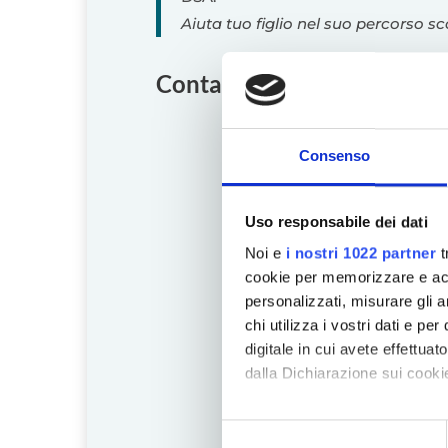
Aiuta tuo figlio nel suo percorso sc
Contatta la sede di Roma
Consenso
Uso responsabile dei dati
Noi e
i nostri 1022 partner
t
cookie per memorizzare e acce
personalizzati, misurare gli an
chi utilizza i vostri dati e pe
digitale in cui avete effettua
dalla Dichiarazione sui cookie
Con il tuo consenso, vorrem
Selezione