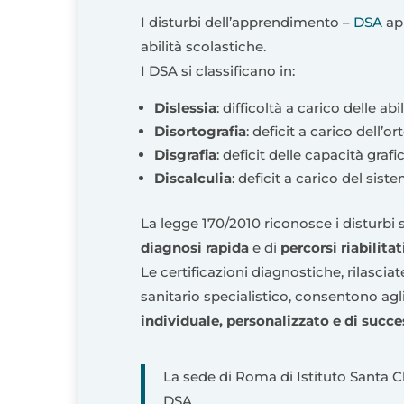
I disturbi dell’apprendimento –
DSA
app
abilità scolastiche.
I DSA si classificano in:
Dislessia
: difficoltà a carico delle abil
Disortografia
: deficit a carico dell’or
Disgrafia
: deficit delle capacità grafi
Discalculia
: deficit a carico del sist
La legge 170/2010 riconosce i disturbi 
diagnosi rapida
e di
percorsi riabilitat
Le certificazioni diagnostiche, rilasciat
sanitario specialistico, consentono ag
individuale, personalizzato e di succ
La sede di Roma di Istituto Santa C
DSA.