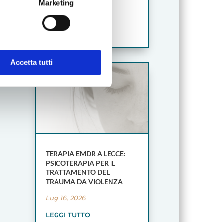
he metro,
Marketing
cifiche (impronte digitali).
Lug 17, 2026
ezione dettagli
. Puoi
LEGGI TUTTO
o, cookie statistici e di
Accetta tutti
re tutti i cookie, rifiutare
TERAPIA EMDR A LECCE:
PSICOTERAPIA PER IL
TRATTAMENTO DEL
TRAUMA DA VIOLENZA
Lug 16, 2026
LEGGI TUTTO