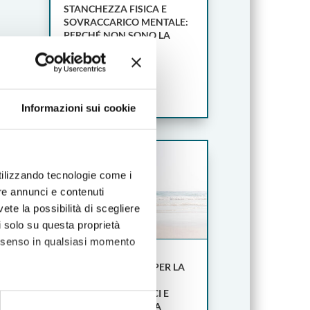
STANCHEZZA FISICA E
SOVRACCARICO MENTALE:
PERCHÉ NON SONO LA
STESSA COSA
Lug 21, 2026
LEGGI TUTTO
Informazioni sui cookie
utilizzando tecnologie come i
re annunci e contenuti
vete la possibilità di scegliere
li solo su questa proprietà
consenso in qualsiasi momento
CARBOSSITERAPIA PER LA
CELLULITE: COME
FUNZIONA, BENEFICI E
QUANDO È INDICATA