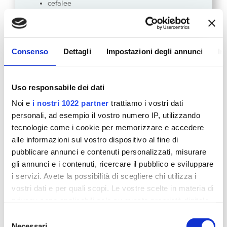
cefalee
Psicoterapia cognitivo comportamentale
ansia, attacchi di panico e fobie
Consenso
Dettagli
Impostazioni degli annunci
In
disfunzioni sessuali
disturbi da dipendenze da alcol, droghe,
affettiva, sessuale, internet e gioco d’azzardo
Uso responsabile dei dati
disturbi del comportamento alimentare
Noi e
i nostri 1022 partner
trattiamo i vostri dati
disturbi del sonno
personali, ad esempio il vostro numero IP, utilizzando
disturbi di personalità
tecnologie come i cookie per memorizzare e accedere
disturbo bipolare e schizofrenia
alle informazioni sul vostro dispositivo al fine di
disturbo ossessivo compulsivo
pubblicare annunci e contenuti personalizzati, misurare
terapia di coppia
gli annunci e i contenuti, ricercare il pubblico e sviluppare
EMDR
i servizi. Avete la possibilità di scegliere chi utilizza i
vostri dati e per quali scopi. Le vostre scelte in materia di
Fisioterapia manuale
privacy sono applicabili solo su questa proprietà digitale
fisioterapia cardio-respiratoria
in cui avete effettuato le vostre scelte. È possibile
Selezione
linfodrenaggio
modificare o revocare il proprio consenso in qualsiasi
Necessari