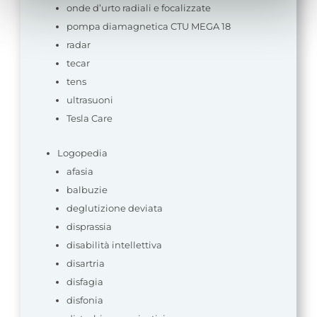
specificato nella cookie policy. Può scegliere se
onde d’urto radiali e focalizzate
accettare tutti i cookie, rifiutare tutti i cookies o solo quelli
pompa diamagnetica CTU MEGA 18
che desideri attivare.
radar
tecar
tens
ultrasuoni
Tesla Care
Logopedia
afasia
balbuzie
deglutizione deviata
disprassia
disabilità intellettiva
disartria
disfagia
disfonia