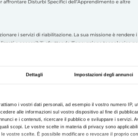
r affrontare Disturbi Specifici dell’Apprendimento e altre
ionare i servizi di riabilitazione. La sua missione è rendere i
nalizzati e accessibili, sfruttando l’innovazione tecnologica pe
e di pazienti e professionisti del settore.
un futuro migliore
Dettagli
Impostazioni degli annunci
enti, condividono l’obiettivo di trasformare il modo in cui si
ocus particolare sull’innovazione e sul miglioramento
rattiamo i vostri dati personali, ad esempio il vostro numero IP, 
ppo Santa Chiara
dere alle informazioni sul vostro dispositivo al fine di pubblica
nunci e i contenuti, ricercare il pubblico e sviluppare i servizi. A
a un ulteriore traguardo nel percorso di crescita del Gruppo
r quali scopi. Le vostre scelte in materia di privacy sono applicabi
’innovazione e nello sviluppo di soluzioni per una sanità p
to le vostre scelte. È possibile modificare o revocare il proprio 
tano le basi per nuovi progetti ambiziosi, che non vediamo l’o