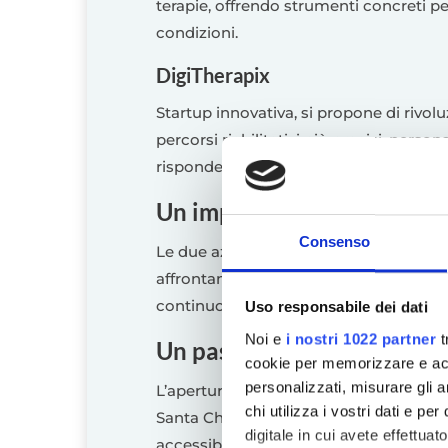
terapie, offrendo strumenti concreti pe
condizioni.
DigiTherapix
Startup innovativa, si propone di rivoluz
percorsi riabilitativi più precisi, perso
rispondere in modo efficace alle esigenz
Un impegno condiviso per 
Consenso
Le due aziende, pur con approcci differ
affrontano i bisogni sanitari, con un f
continuo dei servizi offerti.
Uso responsabile dei dati
Noi e
i nostri 1022 partner
t
Un passo avanti per il Gru
cookie per memorizzare e acce
personalizzati, misurare gli an
L’apertura delle sedi in Piemonte segn
chi utilizza i vostri dati e pe
Santa Chiara, da sempre impegnato nell
digitale in cui avete effettua
accessibile e inclusiva. A Biella si get