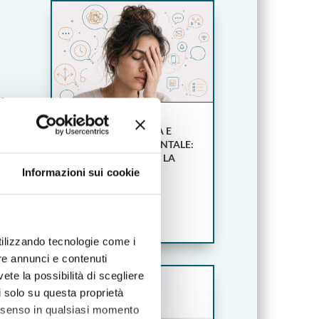
r
STANCHEZZA FISICA E
SOVRACCARICO MENTALE:
PERCHÉ NON SONO LA
STESSA COSA
Informazioni sui cookie
Lug 21, 2026
LEGGI TUTTO
utilizzando tecnologie come i
re annunci e contenuti
vete la possibilità di scegliere
li solo su questa proprietà
iù
consenso in qualsiasi momento
ra