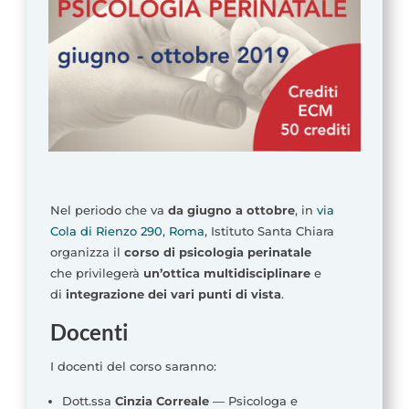
Nel periodo che va
da giugno a ottobre
, in
via
Cola di Rienzo 290, Roma
, Istituto Santa Chiara
organizza il
corso di psicologia perinatale
che privilegerà
un’ottica multidisciplinare
e
di
integrazione dei vari punti di vista
.
Docenti
I docenti del corso saranno:
Dott.ssa
Cinzia Correale
— Psicologa e