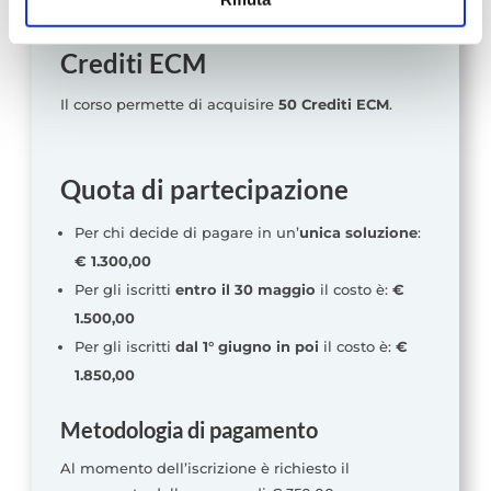
corretto funzionamento e ,con il tuo consenso, cookie
statistici e di Profilazione anche di "terze parti" come
Crediti ECM
specificato nella cookie policy. Può scegliere se
accettare tutti i cookie, rifiutare tutti i cookies o solo quelli
Il corso permette di acquisire
50 Crediti ECM
.
che desideri attivare.
Quota di partecipazione
Per chi decide di pagare in un’
unica soluzione
:
€ 1.300,00
Per gli iscritti
entro il 30 maggio
il costo è:
€
1.500,00
Per gli iscritti
dal 1° giugno in poi
il costo è:
€
1.850,00
Metodologia di pagamento
Al momento dell’iscrizione è richiesto il