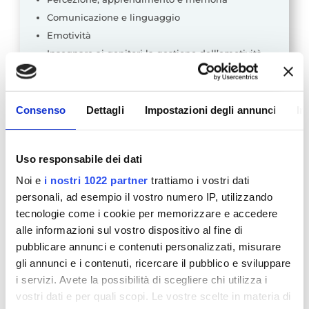
Comunicazione e linguaggio
Emotività
Insegnare ai genitori la gestione dell’emotività
dei figli
Consenso
Dettagli
Impostazioni degli annunci
In
Domenica 22 settembre
Ore 9.00 – 13.00 | Dott.ssa Maria Grazia Flore e
Uso responsabile dei dati
dott.ssa Cinzia Correale
Noi e
i nostri 1022 partner
trattiamo i vostri dati
Esercitazioni pratiche
personali, ad esempio il vostro numero IP, utilizzando
tecnologie come i cookie per memorizzare e accedere
alle informazioni sul vostro dispositivo al fine di
Sabato 5 ottobre
pubblicare annunci e contenuti personalizzati, misurare
Ore 9.00 – 13.00 |
Verifica degli apprendimenti e
gli annunci e i contenuti, ricercare il pubblico e sviluppare
discussione elaborato finale
i servizi. Avete la possibilità di scegliere chi utilizza i
vostri dati e per quali scopi. Le vostre scelte in materia di