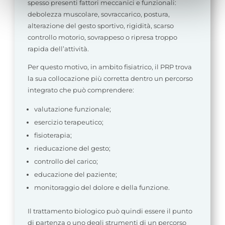
spesso presenti fattori meccanici e funzionali:
specificato nella cookie policy. Può scegliere se
debolezza muscolare, sovraccarico, postura,
accettare tutti i cookie, rifiutare tutti i cookies o solo quelli
alterazione del gesto sportivo, rigidità, scarso
che desideri attivare.
controllo motorio, sovrappeso o ripresa troppo
rapida dell’attività.
Per questo motivo, in ambito fisiatrico, il PRP trova
la sua collocazione più corretta dentro un percorso
integrato che può comprendere:
valutazione funzionale;
esercizio terapeutico;
fisioterapia;
rieducazione del gesto;
controllo del carico;
educazione del paziente;
monitoraggio del dolore e della funzione.
Il trattamento biologico può quindi essere il punto
di partenza o uno degli strumenti di un percorso