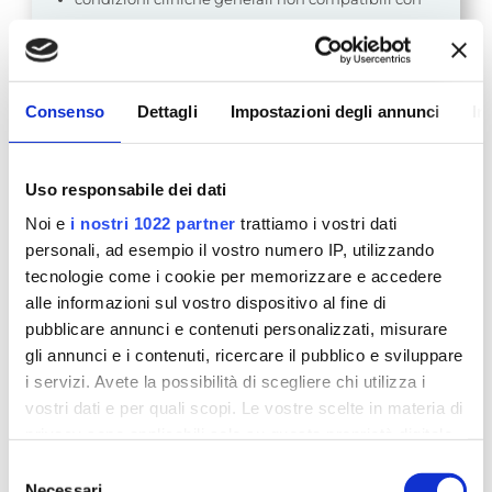
la procedura;
artrosi molto avanzata, dove l’indicazione
terapeutica può essere diversa.
Consenso
Dettagli
Impostazioni degli annunci
In
La decisione deve sempre essere personalizzata,
considerando anamnesi, terapie in corso,
comorbidità, rapporto rischio-beneficio e consenso
Uso responsabile dei dati
informato.
Noi e
i nostri 1022 partner
trattiamo i vostri dati
personali, ad esempio il vostro numero IP, utilizzando
Cosa succede dopo
tecnologie come i cookie per memorizzare e accedere
l’infiltrazione di PRP
alle informazioni sul vostro dispositivo al fine di
pubblicare annunci e contenuti personalizzati, misurare
Dopo il trattamento possono comparire dolore
gli annunci e i contenuti, ricercare il pubblico e sviluppare
locale, senso di tensione, rigidità o lieve gonfiore.
i servizi. Avete la possibilità di scegliere chi utilizza i
In genere si tratta di reazioni transitorie, ma ogni
vostri dati e per quali scopi. Le vostre scelte in materia di
sintomo importante, persistente o insolito deve
privacy sono applicabili solo su questa proprietà digitale
essere riferito al medico.
in cui avete effettuato le vostre scelte. È possibile
Selezione
Dopo l’infiltrazione il paziente riceve indicazioni
modificare o revocare il proprio consenso in qualsiasi
Necessari