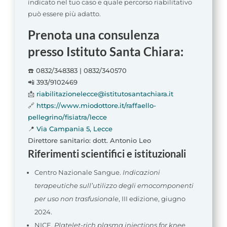
indicato nel tuo caso e quale percorso riabilitativo
può essere più adatto.
Prenota una consulenza
presso Istituto Santa Chiara:
☎️ 0832/348383 | 0832/340570
📲 393/9102469
📩
riabilitazionelecce@istitutosantachiara.it
🔗
https://www.miodottore.it/raffaello-
pellegrino/fisiatra/lecce
📍
Via Campania 5, Lecce
Direttore sanitario: dott. Antonio Leo
Riferimenti scientifici e istituzionali
Centro Nazionale Sangue.
Indicazioni
terapeutiche sull’utilizzo degli emocomponenti
per uso non trasfusionale
, III edizione, giugno
2024.
NICE.
Platelet-rich plasma injections for knee