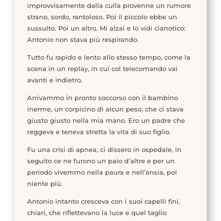
improvvisamente dalla culla provenne un rumore
strano, sordo, rantoloso. Poi il piccolo ebbe un
sussulto. Poi un altro. Mi alzai e lo vidi cianotico:
Antonio non stava più respirando.
Tutto fu rapido e lento allo stesso tempo, come la
scena in un replay, in cui col telecomando vai
avanti e indietro.
Arrivammo in pronto soccorso con il bambino
inerme, un corpicino di alcun peso, che ci stava
giusto giusto nella mia mano. Ero un padre che
reggeva e teneva stretta la vita di suo figlio.
Fu una crisi di apnea, ci dissero in ospedale, in
seguito ce ne furono un paio d’altre e per un
periodo vivemmo nella paura e nell’ansia, poi
niente più.
Antonio intanto cresceva con i suoi capelli fini,
chiari, che riflettevano la luce e quel taglio