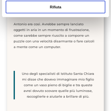
nuova. Una vita a misura di Antonio.
Questo Sito utilizza cookie tecnici necessari per il
Rifiuta
E imparai che mio figlio non era rotto da nessuna
corretto funzionamento e ,con il tuo consenso, cookie
parte, non c’era niente da aggiustare.
statistici e di Profilazione anche di "terze parti" come
Antonio era così. Avrebbe sempre lanciato
specificato nella cookie policy. Può scegliere se
oggetti in aria in un momento di frustrazione,
accettare tutti i cookie, rifiutare tutti i cookies o solo quelli
come sarebbe sempre riuscito a comporre un
che desideri attivare.
puzzle con una velocità disarmante o fare calcoli
a mente come un computer.
Uno degli specialisti di Istituto Santa Chiara
mi disse che dovevo immaginare mio figlio
come un vaso pieno di biglie e tra queste
avrei dovuto scovare quelle più luminose,
raccoglierle e aiutarle a brillare di più.