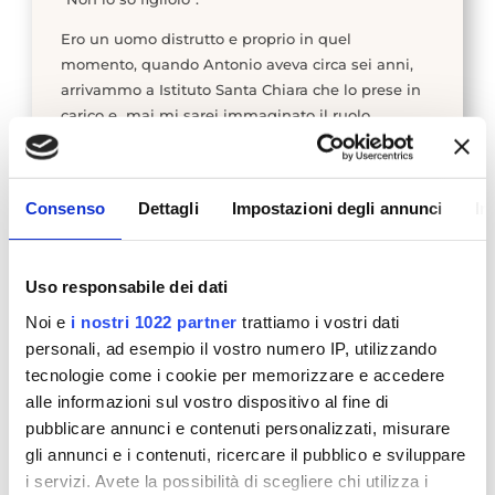
Ero un uomo distrutto e proprio in quel
momento, quando Antonio aveva circa sei anni,
arrivammo a Istituto Santa Chiara che lo prese in
carico e mai mi sarei immaginato il ruolo
fondamentale che avrebbe avuto nelle nostre
vite.
Erano tutte faccette giovani sopra ai camici
Consenso
Dettagli
Impostazioni degli annunci
In
bianchi, sorrisi quasi adolescenti. La loro
giovinezza mi fece paura.
Uso responsabile dei dati
E invece, gli specialisti della Clinica, con
Noi e
i nostri 1022 partner
trattiamo i vostri dati
pazienza, dedizione, ostinazione, prima di
personali, ad esempio il vostro numero IP, utilizzando
prendersi cura di Antonio, si presero cura di me.
tecnologie come i cookie per memorizzare e accedere
Ad oggi, che so di cosa parlo, posso dire che
alle informazioni sul vostro dispositivo al fine di
attraverso il
parent training
, degli incontri
pubblicare annunci e contenuti personalizzati, misurare
cadenzati tra me e i medici, mi hanno
gli annunci e i contenuti, ricercare il pubblico e sviluppare
rassembrato per quello che dovevo essere. Per
i servizi. Avete la possibilità di scegliere chi utilizza i
quello che dovevo sapere.