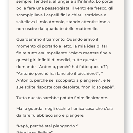
sempre. Tenderla, allungarla all’infinito. Lo portai
poi a fare una passeggiata, il vento era fresco, gli
scompigliava i capelli fini e chiari, sorrideva e
saltellava il mio Antonio, stando attentissimo a
non uscire dal quadrato delle mattonelle.
Guardammo il tramonto. Quando arrivò il
momento di portarlo a letto, la mia idea di far
finire tutto era impellente. Volevo mettere fine a
questi giri infiniti di medici, tutte queste
domande, “Antonio, perché hai fatto questo?”;
“Antonio perché hai lanciato il bicchiere?”; “
Antonio, perché sei scoppiato a piangere?”, e le
sue solite risposte così desolate, “non lo so papà”.
Tutto questo sarebbe potuto finire finalmente.
Ma lo guardai negli occhi e l’unica cosa che c’era
da fare fu abbracciarlo e piangere.
“Papà, perché stai piangendo?”
“Non lo so figliolo”.