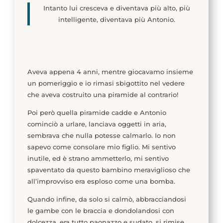
Intanto lui cresceva e diventava più alto, più
intelligente, diventava più Antonio.
Aveva appena 4 anni, mentre giocavamo insieme
un pomeriggio e io rimasi sbigottito nel vedere
che aveva costruito una piramide al contrario!
Poi però quella piramide cadde e Antonio
cominciò a urlare, lanciava oggetti in aria,
sembrava che nulla potesse calmarlo. Io non
sapevo come consolare mio figlio. Mi sentivo
inutile, ed è strano ammetterlo, mi sentivo
spaventato da questo bambino meraviglioso che
all’improvviso era esploso come una bomba.
Quando infine, da solo si calmò, abbracciandosi
le gambe con le braccia e dondolandosi con
dolcezza, era tutto paonazzo e sudato, si rimise