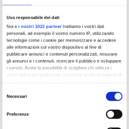
Uso responsabile dei dati
Noi e
i nostri 1022 partner
trattiamo i vostri dati
personali, ad esempio il vostro numero IP, utilizzando
tecnologie come i cookie per memorizzare e accedere
alle informazioni sul vostro dispositivo al fine di
pubblicare annunci e contenuti personalizzati, misurare
gli annunci e i contenuti, ricercare il pubblico e sviluppare
Email:
info.roma@istitutosantachiara.it
i servizi. Avete la possibilità di scegliere chi utilizza i
vostri dati e per quali scopi. Le vostre scelte in materia di
privacy sono applicabili solo su questa proprietà digitale
in cui avete effettuato le vostre scelte. È possibile
Selezione
modificare o revocare il proprio consenso in qualsiasi
Necessari
del
momento dalla Dichiarazione sui cookie o facendo clic
consenso
sull'icona di attivazione della privacy.
Preferenze
Con il tuo consenso, vorremmo anche: